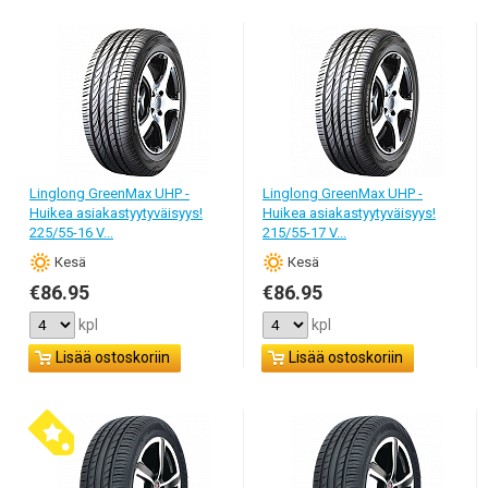
Linglong GreenMax UHP -
Linglong GreenMax UHP -
Huikea asiakastyytyväisyys!
Huikea asiakastyytyväisyys!
225/55-16 V...
215/55-17 V...
Кesä
Кesä
€86.95
€86.95
kpl
kpl
Lisää ostoskoriin
Lisää ostoskoriin