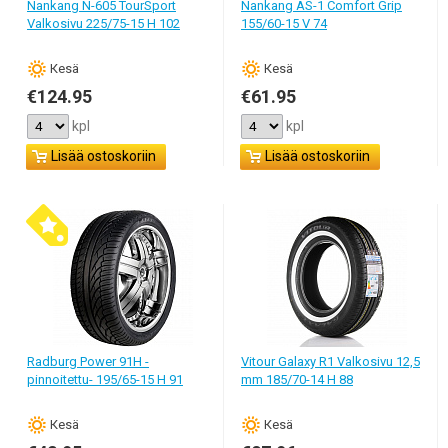
Nankang N-605 TourSport
Nankang AS-1 Comfort Grip
aina maksa paljon.
Valkosivu 225/75-15 H 102
155/60-15 V 74
Кesä
Кesä
€124.95
€61.95
kpl
kpl
Lisää ostoskoriin
Lisää ostoskoriin
Radburg Power 91H -
Vitour Galaxy R1 Valkosivu 12,5
pinnoitettu- 195/65-15 H 91
mm 185/70-14 H 88
Кesä
Кesä