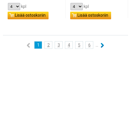
kpl
kpl
Lisää ostoskoriin
Lisää ostoskoriin
1
2
3
4
5
6
...