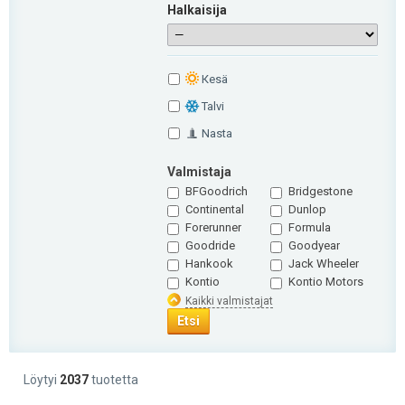
Halkaisija
Кesä
Talvi
Nasta
Valmistaja
BFGoodrich
Bridgestone
Continental
Dunlop
Forerunner
Formula
Goodride
Goodyear
Hankook
Jack Wheeler
Kontio
Kontio Motors
Kaikki valmistajat
Etsi
Löytyi
2037
tuotetta