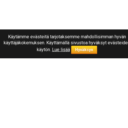
Käytämme evästeitä tarjotaksemme mahdollisimman hyvän
käyttäjäkokemuksen. Käyttämällä sivustoa hyväksyt evästeide
käytön.
Lue lisää
Hyväksyn
Ota yhteyttä
040
1787322
Joensuu, Kuurnankatu 8
Sähköpostiosoite:
info@rengasplanet.fi
Suosituimmat merkit
Nokian
Linglong