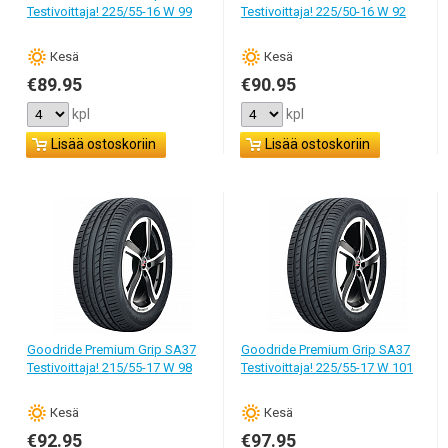
Testivoittaja! 225/55-16 W 99
Testivoittaja! 225/50-16 W 92
Кesä
Кesä
€89.95
€90.95
kpl
kpl
Lisää ostoskoriin
Lisää ostoskoriin
Goodride Premium Grip SA37
Goodride Premium Grip SA37
Testivoittaja! 215/55-17 W 98
Testivoittaja! 225/55-17 W 101
Кesä
Кesä
€92.95
€97.95