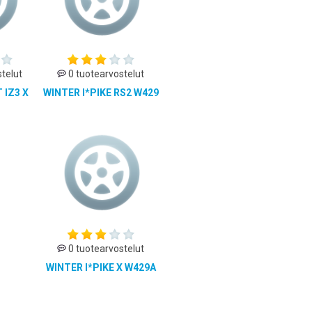
telut
0 tuotearvostelut
 IZ3 X
WINTER I*PIKE RS2 W429
0 tuotearvostelut
WINTER I*PIKE X W429A