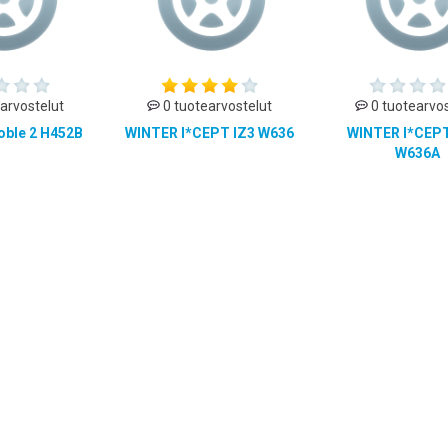
arvostelut
0 tuotearvostelut
0 tuotearvos
oble 2 H452B
WINTER I*CEPT IZ3 W636
WINTER I*CEPT
W636A