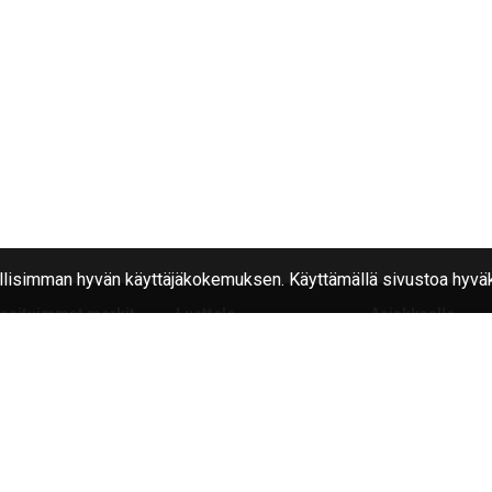
isimman hyvän käyttäjäkokemuksen. Käyttämällä sivustoa hyväk
osituimmat merkit
Luettelo
Asiakkaalle
kian
Renkaat
Usein kysytyt ky
nglong
Vanteet
Rengas tukku
nkang
iangle
a