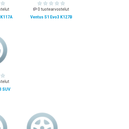
telut
0 tuotearvostelut
 K117A
Ventus S1 Evo3 K127B
telut
3 SUV