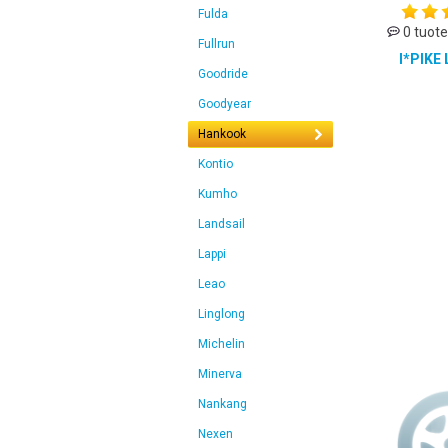
Fulda
0 tuote
Fullrun
I*PIKE
Goodride
Goodyear
Hankook
Kontio
Kumho
Landsail
Lappi
Leao
Linglong
Michelin
Minerva
Nankang
Nexen