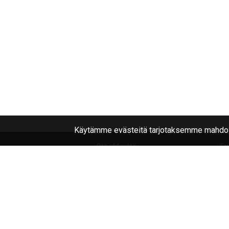
Käytämme evästeitä tarjotaksemme mahdoll
Ota yhteyttä
Su
040
1787322
No
Li
Joensuu, Kuurnankatu 8
Na
Sähköpostiosoite:
Tr
info@rengasplanet.fi
© Rengas Planet: renkaat ja vanteet, verkkokaupp