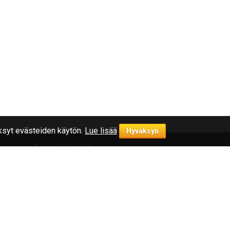
syt evästeiden käytön.
Lue lisää
Hyväksyn
Rengas Planet Oy
symykset
Yrityksestä
Yhteystiedot
Rekisteriseloste