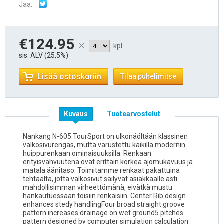
Jaa:
€124.95
kpl.
sis. ALV (25,5%)
Lisää ostoskoriin
Tilaa puhelimitse
Kuvaus
Tuotearvostelut
Nankang N-605 TourSport on ulkonäöltään klassinen
valkosivurengas, mutta varustettu kaikilla modernin
huippurenkaan ominaisuuksilla. Renkaan
erityisvahvuutena ovat erittäin korkea ajomukavuus ja
matala äänitaso. Toimitamme renkaat pakattuina
tehtaalta, jotta valkosivut säilyvät asiakkaalle asti
mahdollisimman virheettömänä, eivätkä mustu
hankautuessaan toisiin renkaisiin. Center Rib design
enhances stedy handlingFour broad straight groove
pattern increases drainage on wet ground5 pitches
pattern designed by computer simulation calculation