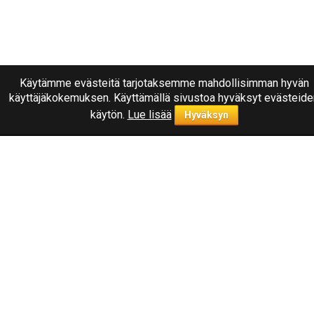
Käytämme evästeitä tarjotaksemme mahdollisimman hyvän
käyttäjäkokemuksen. Käyttämällä sivustoa hyväksyt evästeide
käytön.
Lue lisää
Hyväksyn
Ota yhteyttä
040
1787322
Joensuu, Kuurnankatu 8
Sähköpostiosoite:
info@rengasplanet.fi
Suosituimmat merkit
Nokian
Linglong