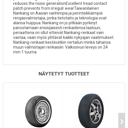
reduces the noise generationExcellent tread contact
patch prevents from irregulr wearTaiwanilainen
Nankang on Aasian vanhimpia ja perinteikkäimpiä
rengasvalmistajia, jonka tietotaito ja teknologia ovat
alansa huippua. Nankang on jo pitkään pyrkinyt
panostamaan ensisijaisesti renkaidensa laatuun,
periaattena on ollut etteivät Nankang-renkaat vain
vastaa, vaan myös ylittävät kaikki nykyajan vaatimukset.
Nankang-renkaat kestävätkin vertailun minkä tahansa
muun valmistajan renkaisiin. Valkosivun leveys on 24
mm 1 tuuma
NÄYTETYT TUOTTEET