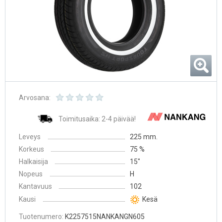
Arvosana:
Toimitusaika: 2-4 päivää!
Leveys
225 mm.
Korkeus
75 %
Halkaisija
15″
Nopeus
H
Kantavuus
102
Kausi
Kesä
Tuotenumero:
K2257515NANKANGN605