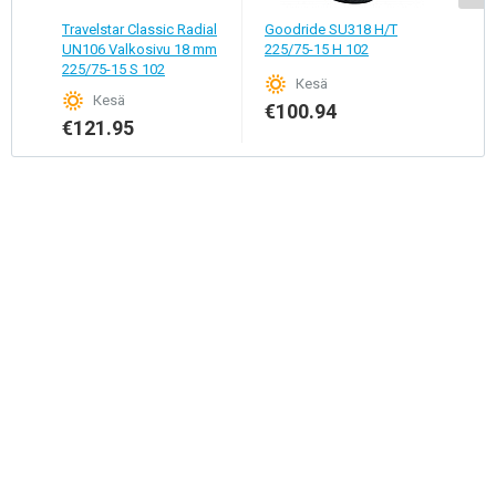
Travelstar Classic Radial
Goodride SU318 H/T
Vito
UN106 Valkosivu 18 mm
225/75-15 H 102
Valk
225/75-15 S 102
15 H
Кesä
Кesä
€100.94
€121.95
€1