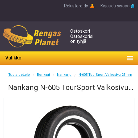
Rekisteröidy
Kirjaudu sisään
Ostoskori
Ostoskorisi
on tyhjä
Valikko
Tuoteluettelo
Renkaat
Nankang
N-605 TourSport Valkosivu 25mm
/
/
/
Nankang N-605 TourSport Valkosivu 225/75-15 H 102