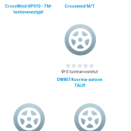
CrossWind HP010 - TM-
Crosswind M/T
testimenestyjä!
0 tuotearvostelut
DW807 Kuorma-autoon
TALVI