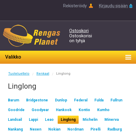
Rekisteröidy
Kirjaudu sisään
Ostoskori
Ostoskorisi
on tyhjä
Valikko
Tuoteluettelo
Renkaat
Linglong
/
/
Linglong
Barum
Bridgestone
Dunlop
Federal
Fulda
Fullrun
Goodride
Goodyear
Hankook
Kontio
Kumho
Landsail
Lappi
Leao
Linglong
Michelin
Minerva
Nankang
Nexen
Nokian
Nordman
Pirelli
Radburg