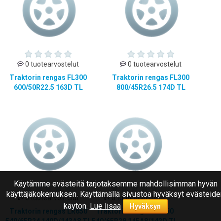
0 tuotearvostelut
0 tuotearvostelut
Traktorin rengas FL300
Traktorin rengas FL300
600/50R22.5 163D TL
800/45R26.5 174D TL
Käytämme evästeitä tarjotaksemme mahdollisimman hyvän
käyttäjäkokemuksen. Käyttämällä sivustoa hyväksyt evästeide
0 tuotearvostelut
0 tuotearvostelut
käytön.
Lue lisää
Hyväksyn
Traktorin rengas LR650
Traktorin rengas LR650