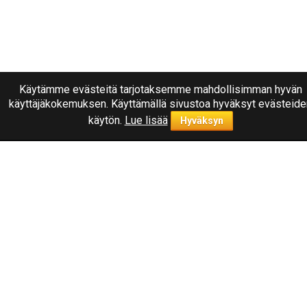
Käytämme evästeitä tarjotaksemme mahdollisimman hyvän
käyttäjäkokemuksen. Käyttämällä sivustoa hyväksyt evästeide
käytön.
Lue lisää
Hyväksyn
Ota yhteyttä
040
1787322
Joensuu, Kuurnankatu 8
Sähköpostiosoite:
info@rengasplanet.fi
Suosituimmat merkit
Nokian
Linglong