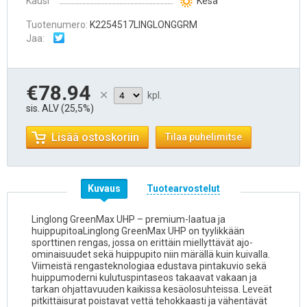
Kausi
Kesä
Tuotenumero:
K2254517LINGLONGGRM
Jaa:
€78.94
kpl.
sis. ALV (25,5%)
Lisää ostoskoriin
Tilaa puhelimitse
Kuvaus
Tuotearvostelut
Linglong GreenMax UHP – premium-laatua ja
huippupitoaLinglong GreenMax UHP on tyylikkään
sporttinen rengas, jossa on erittäin miellyttävät ajo-
ominaisuudet sekä huippupito niin märällä kuin kuivalla.
Viimeistä rengasteknologiaa edustava pintakuvio sekä
huippumoderni kulutuspintaseos takaavat vakaan ja
tarkan ohjattavuuden kaikissa kesäolosuhteissa. Leveät
pitkittäisurat poistavat vettä tehokkaasti ja vähentävät