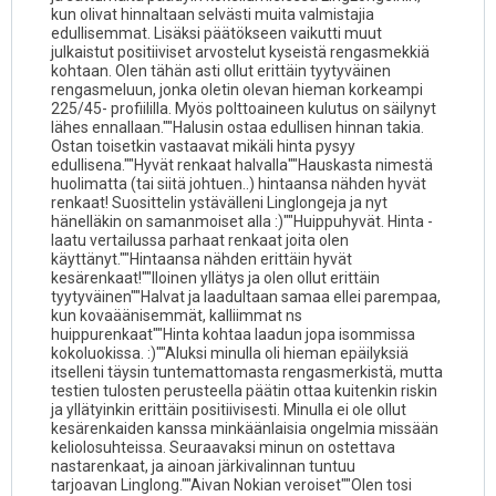
kun olivat hinnaltaan selvästi muita valmistajia
edullisemmat. Lisäksi päätökseen vaikutti muut
julkaistut positiiviset arvostelut kyseistä rengasmekkiä
kohtaan. Olen tähän asti ollut erittäin tyytyväinen
rengasmeluun, jonka oletin olevan hieman korkeampi
225/45- profiililla. Myös polttoaineen kulutus on säilynyt
lähes ennallaan.""Halusin ostaa edullisen hinnan takia.
Ostan toisetkin vastaavat mikäli hinta pysyy
edullisena.""Hyvät renkaat halvalla""Hauskasta nimestä
huolimatta (tai siitä johtuen..) hintaansa nähden hyvät
renkaat! Suosittelin ystävälleni Linglongeja ja nyt
hänelläkin on samanmoiset alla :)""Huippuhyvät. Hinta -
laatu vertailussa parhaat renkaat joita olen
käyttänyt.""Hintaansa nähden erittäin hyvät
kesärenkaat!""Iloinen yllätys ja olen ollut erittäin
tyytyväinen""Halvat ja laadultaan samaa ellei parempaa,
kun kovaäänisemmät, kalliimmat ns
huippurenkaat""Hinta kohtaa laadun jopa isommissa
kokoluokissa. :)""Aluksi minulla oli hieman epäilyksiä
itselleni täysin tuntemattomasta rengasmerkistä, mutta
testien tulosten perusteella päätin ottaa kuitenkin riskin
ja yllätyinkin erittäin positiivisesti. Minulla ei ole ollut
kesärenkaiden kanssa minkäänlaisia ongelmia missään
keliolosuhteissa. Seuraavaksi minun on ostettava
nastarenkaat, ja ainoan järkivalinnan tuntuu
tarjoavan Linglong.""Aivan Nokian veroiset""Olen tosi