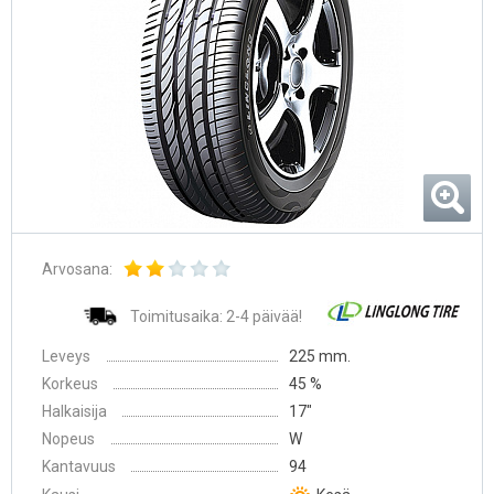
Arvosana:
Toimitusaika: 2-4 päivää!
Leveys
225 mm.
Korkeus
45 %
Halkaisija
17″
Nopeus
W
Kantavuus
94