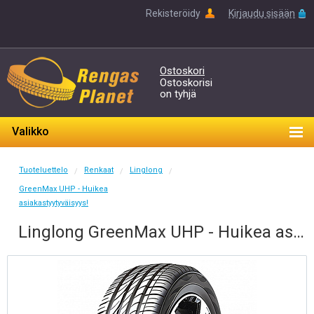
Rekisteröidy
Kirjaudu sisään
Ostoskori
Ostoskorisi
on tyhjä
Valikko
Tuoteluettelo
Renkaat
Linglong
/
/
/
GreenMax UHP - Huikea
asiakastyytyväisyys!
Linglong GreenMax UHP - Huikea asiakastyytyväisyys! 225/45-17 W 94