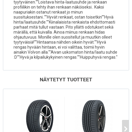
tyytyväinen.""Loistava hinta-laatusuhde ja renkaan
profiilikin on tehty ihan renkaan näköiseksi.. Kaksi
naapuriakin ostanut renkaat jo minun
suosituksestani..""Hyvät renkaat, ostan toisetkin""Hyvä
hinta/laatusuhde.""Kiinalaisista renkaista ehdottomasti
parhaat mitä tullut vastaan. Pito yllätti odotukset sekä
märällä, että kuivalla. Ainoa miinus renkaan hidas
ohjautuvuus. Monille olen suositellut ja muutkin olleet
tyytyväisiä!""Hintaansa nähden oikein hyvät.""Hyvä
rengas hyvään hintaan, ei voi valittaa, toimii hyvin
ainakin Volvon alla.""Aivan uskomaton hinta/laatu suhde
:D""Hyvä ja kilpailukykyinen rengas.""Huippuhyvä rengas."
NÄYTETYT TUOTTEET