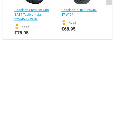
Goodride Premium Grip
Goodride Z-107 225/45-
Goo
SA37 Testivoittaja!
17 W 94
225/
225/45-17 W 94
Кesä
Кesä
€68.95
€9
€75.95