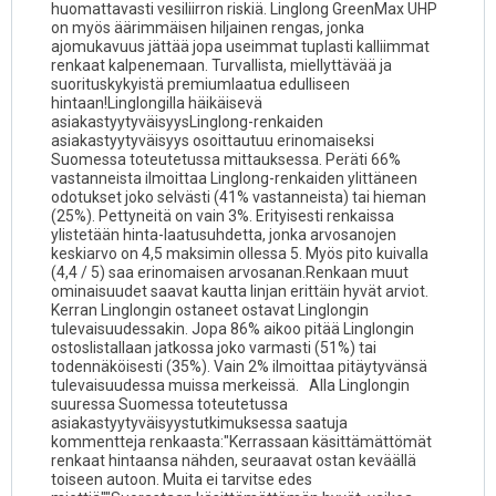
huomattavasti vesiliirron riskiä. Linglong GreenMax UHP
on myös äärimmäisen hiljainen rengas, jonka
ajomukavuus jättää jopa useimmat tuplasti kalliimmat
renkaat kalpenemaan. Turvallista, miellyttävää ja
suorituskykyistä premiumlaatua edulliseen
hintaan!Linglongilla häikäisevä
asiakastyytyväisyysLinglong-renkaiden
asiakastyytyväisyys osoittautuu erinomaiseksi
Suomessa toteutetussa mittauksessa. Peräti 66%
vastanneista ilmoittaa Linglong-renkaiden ylittäneen
odotukset joko selvästi (41% vastanneista) tai hieman
(25%). Pettyneitä on vain 3%. Erityisesti renkaissa
ylistetään hinta-laatusuhdetta, jonka arvosanojen
keskiarvo on 4,5 maksimin ollessa 5. Myös pito kuivalla
(4,4 / 5) saa erinomaisen arvosanan.Renkaan muut
ominaisuudet saavat kautta linjan erittäin hyvät arviot.
Kerran Linglongin ostaneet ostavat Linglongin
tulevaisuudessakin. Jopa 86% aikoo pitää Linglongin
ostoslistallaan jatkossa joko varmasti (51%) tai
todennäköisesti (35%). Vain 2% ilmoittaa pitäytyvänsä
tulevaisuudessa muissa merkeissä. Alla Linglongin
suuressa Suomessa toteutetussa
asiakastyytyväisyystutkimuksessa saatuja
kommentteja renkaasta:"Kerrassaan käsittämättömät
renkaat hintaansa nähden, seuraavat ostan keväällä
toiseen autoon. Muita ei tarvitse edes