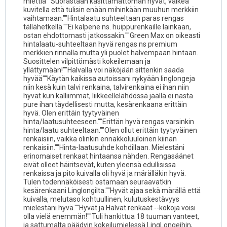
miettiä""Suorastaan käsittämättömän hyvät, vaikea
kuvitella että tulisin enään mihinkään muuhun merkkiin
vaihtamaan.""Hintalaatu suhteeltaan paras rengas
tällähetkellä.""Ei kalpene ns. huippurenkaille lainkaan,
ostan ehdottomasti jatkossakin.""Green Max on oikeasti
hintalaatu-suhteeltaan hyvä rengas ns premium
merkkien rinnalla mutta yli puolet halvempaan hintaan.
Suosittelen vilpittömästi kokeilemaan ja
yllättymään!""Halvalla voi näköjään sittenkin saada
hyvää""Käytän kaikissa autoissani nykyään linglongeja
niin kesä kuin talvi renkaina, talvirenkaina ei ihan niin
hyvät kun kalliimmat, liikkeellelähdössä jäällä ei nasta
pure ihan täydellisesti mutta, kesärenkaana erittäin
hyvä. Olen erittäin tyytyväinen
hinta/laatusuhteeseen.""Erittän hyvä rengas varsinkin
hinta/laatu suhteeltaan.""Olen ollut erittäin tyytyväinen
renkaisiin, vaikka olinkin ennakkoluuloinen kiinan
renkaisiin.""Hinta-laatusuhde kohdillaan. Mielestäni
erinomaiset renkaat hintaansa nähden. Rengasäänet
eivät olleet häiritsevät, kuten yleensä edullisissa
renkaissa ja pito kuivalla oli hyvä ja märälläkin hyvä.
Tulen todennäköisesti ostamaan seuraavatkin
kesärenkaani Linglongilta.""Hyvät ajaa sekä märällä että
kuivalla, melutaso kohtuullinen, kulutuskestävyys
mielestäni hyvä.""Hyvät ja Halvat renkaat --kokoja voisi
olla vielä enemmän!""Tuli hankittua 18 tuuman vanteet,
ja sattumalta päädyin kokeilumielessä LingLongeihin,