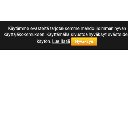
Käytämme evästeitä tarjotaksemme mahdollisimman hyvän
käyttäjäkokemuksen. Käyttämällä sivustoa hyväksyt evästeide
käytön.
Lue lisää
Hyväksyn
Ota yhteyttä
040
1787322
Joensuu, Kuurnankatu 8
Sähköpostiosoite:
info@rengasplanet.fi
Suosituimmat merkit
Nokian
Linglong
Nankang