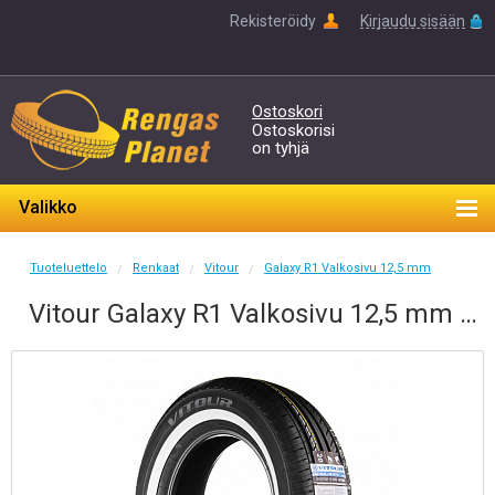
Rekisteröidy
Kirjaudu sisään
Ostoskori
Ostoskorisi
on tyhjä
Valikko
Tuoteluettelo
Renkaat
Vitour
Galaxy R1 Valkosivu 12,5 mm
/
/
/
Vitour Galaxy R1 Valkosivu 12,5 mm 185/70-14 H 88