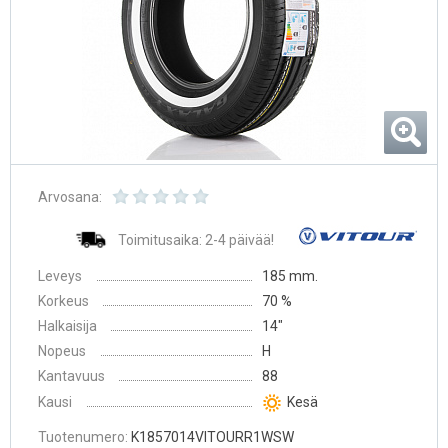
Arvosana:
Toimitusaika: 2-4 päivää!
Leveys
185 mm.
Korkeus
70 %
Halkaisija
14″
Nopeus
H
Kantavuus
88
Kausi
Kesä
Tuotenumero:
K1857014VITOURR1WSW