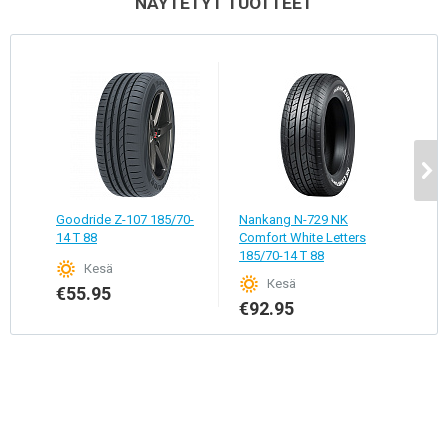
NÄYTETYT TUOTTEET
Goodride Z-107 185/70-
Nankang N-729 NK
Lin
14 T 88
Comfort White Letters
EcoT
185/70-14 T 88
asia
Кesä
185/
Кesä
€55.95
€92.95
€5