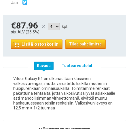
Jaa:
€87.96
kpl.
sis. ALV (25,5%)
Lisää ostoskoriin
Tilaa puhelimitse
Kuvaus
Tuotearvostelut
Vitour Galaxy R1 on ulkonäöltään klassinen
valkosivurengas, mutta varustettu kaikilla modernin
huippurenkaan ominaisuuksilla. Toimitamme renkaat
pakattuina tehtaalta, jotta valkosivut säilyvät asiakkaalle
asti mahdollisimman virheettömänä, eivätkä mustu
hankautuessaan toisiin renkaisiin. Valkosivun leveys on
12,5 mm = 1/2 tuumaa