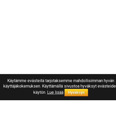
Käytämme evästeitä tarjotaksemme mahdollisimman hyvän
käyttäjäkokemuksen. Käyttämällä sivustoa hyväksyt evästeide
käytön.
Lue lisää
Hyväksyn
Ota yhteyttä
040
1787322