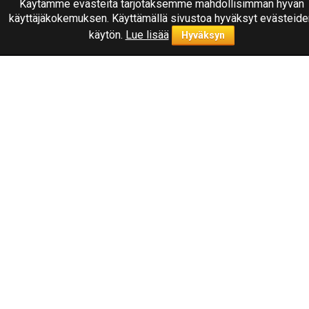
Käytämme evästeitä tarjotaksemme mahdollisimman hyvän
käyttäjäkokemuksen. Käyttämällä sivustoa hyväksyt evästeide
käytön.
Lue lisää
Hyväksyn
Ota yhteyttä
040
1787322
Joensuu, Kuurnankatu 8
Sähköpostiosoite:
info@rengasplanet.fi
Suosituimmat merkit
Nokian
Linglong
Nankang
Triangle
Luettelo