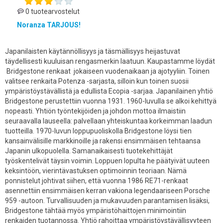
0 tuotearvostelut
Noranza TARJOUS!
Japanilaisten käytännöllisyys ja täsmällisyys heijastuvat
täydellisesti kuuluisan rengasmerkin laatuun. Kaupastamme löydät
Bridgestone renkaat jokaiseen vuodenaikaan ja ajotyyliin. Toinen
valitsee renkaita Potenza -sarjasta, silloin kun toinen suosii
ympäristöystävällistä ja edullista Ecopia -sarjaa. Japanilainen yhtiö
Bridgestone perustettiin vuonna 1931. 1960-luvulla se alkoi kehittyä
nopeasti. Yhtiön työntekijöiden ja johdon mottoa ilmaistiin
seuraavalla lauseella: palvellaan yhteiskuntaa korkeimman laadun
tuotteilla. 1970-luvun loppupuoliskolla Bridgestone löysi tien
kansainvälisille markkinoille ja rakensi ensimmäisen tehtaansa
Japanin ulkopuolella. Samanaikaisesti tuotekehittäjät
työskentelivät täysin voimin. Loppuen lopulta he päätyivät uuteen
keksintöön, vierintävastuksen optimoinnin teoriaan. Nämä
ponnistelut johtivat siihen, että vuonna 1986 RE71-renkaat
asennettiin ensimmäisen kerran vakiona legendaariseen Porsche
959 -autoon. Turvallisuuden ja mukavuuden parantamisen lisäksi,
Bridgestone tähtää myös ympäristöhaittojen minimointiin
renkaiden tuotannossa. Yhtiö rahoittaa ympäristöystävällisyyteen