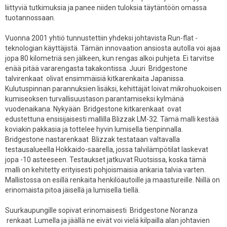
liittyviä tutkimuksia ja panee niiden tuloksia täytäntöön omassa
tuotannossaan.
Vuonna 2001 yhtiö tunnustettiin yhdeksi johtavista Run-flat -
teknologian käyttäjistä. Tämän innovaation ansiosta autolla voi ajaa
jopa 80 kilometriä sen jälkeen, kun rengas alkoi puhjeta. Ei tarvitse
enää pitää vararengasta takakontissa. Juuri Bridgestone
talvirenkaat olivat ensimmäisiä kitkarenkaita Japanissa.
Kulutuspinnan parannuksien lisäksi, kehittäjät loivat mikrohuokoisen
kumiseoksen turvallisuustason parantamiseksi kylmänä
vuodenaikana. Nykyään Bridgestone kitkarenkaat ovat
edustettuna ensisijaisesti mallilla Blizzak LM-32. Tämä malli kestää
koviakin pakkasia ja tottelee hyvin lumisella tienpinnalla.
Bridgestone nastarenkaat Blizzak testataan valtavalla
testausalueella Hokkaido-saarella, jossa talvilämpötilat laskevat
jopa -10 asteeseen. Testaukset jatkuvat Ruotsissa, koska tämä
malli on kehitetty erityisesti pohjoismaisia ankaria talvia varten.
Mallistossa on esillä renkaita henkilöautoille ja maastureille. Niillä on
erinomaista pitoa jäisellä ja lumisella tiellä.
Suurkaupungille sopivat erinomaisesti Bridgestone Noranza
renkaat. Lumella ja jäällä ne eivät voi vielä kilpailla alan johtavien