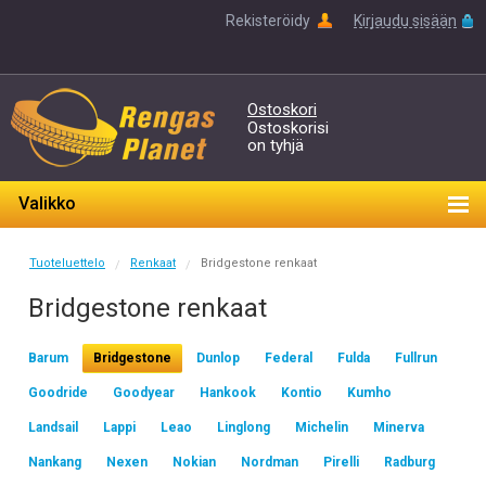
Rekisteröidy
Kirjaudu sisään
Ostoskori
Ostoskorisi
on tyhjä
Valikko
Tuoteluettelo
Renkaat
Bridgestone renkaat
/
/
Bridgestone renkaat
Barum
Bridgestone
Dunlop
Federal
Fulda
Fullrun
Goodride
Goodyear
Hankook
Kontio
Kumho
Landsail
Lappi
Leao
Linglong
Michelin
Minerva
Nankang
Nexen
Nokian
Nordman
Pirelli
Radburg