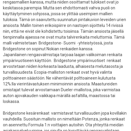
rengasmallien kanssa, mutta niiden osoittamat tulokset ovat jo
keskitasoa parempia. Mutta sen ehdottomasti vahva puoli on
käyttäytyminen sohjossa, jossa se ylittää useimpien mallien
tuloksia. Tämä on saavutettu suunnatun pintakuvion leveiden urien
ansiosta. Mallin toinen erikoispiirre on nastojen sijoittelu 14 rivissä
niin, että ne eivät ole kohdistettu toisiinsa. Tämän ansiosta jäisellä
tienpinnalla ajaessa ne ovat muita talvirenkaita meluttomia. Tämä
malli valmistetaan Bridgestone- Suomi -yhteistyössä, josta
Bridgestone on sopinut Nokian renkaiden kanssa.
Japanilainen rengasvalmistaja tarjoaa laajan valikoiman renkaita
ympärivuotiseen käyttöön. Bridgestone ympärivuotiset renkaat
arvostetaan niiden korkeasta laadusta, alhaisesta melutasosta ja
turvallisuudesta. Ecopia-malliston renkaat ovat hyvä valinta
polttoaineen säästöön. Ne vähentävät polttoaineen kulutusta
12%:lla vierintävastuksen minimoinnin ansiosta. Maastureiden
omistajat tulevat arvostamaan Dueler-mallistoa, joka varmistaa
auton ajovakauden vaikkapa märällä asfaltilla, maastossa tai
loskassa.
Bridgestone kesärenkaat varmistavat turvallisuuden jopa kovillakin
vauhdeilla. Suosituin mallisto on nimeltään Potenza, jonka renkaat
on asennettu Formula 1:n voittajien autoihin. Ota yhteyttä meidän
asiakaspalveluumme, jos sinulla on kysyttävää rengasvalintaan