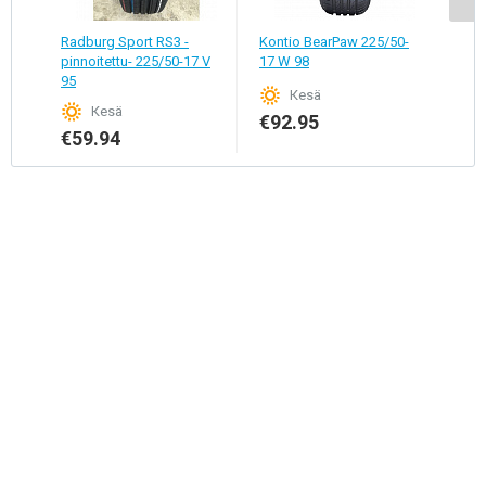
Radburg Sport RS3 -
Kontio BearPaw 225/50-
Goo
pinnoitettu- 225/50-17 V
17 W 98
225/
95
Кesä
Кesä
€92.95
€1
€59.94