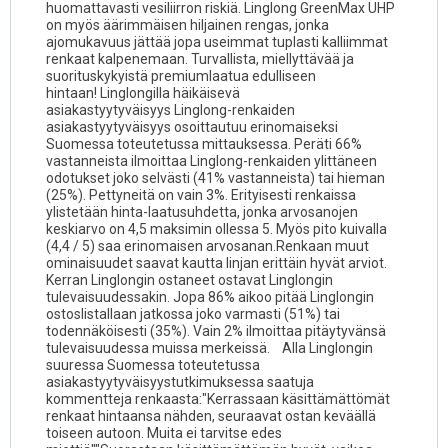
huomattavasti vesiliirron riskiä. Linglong GreenMax UHP
on myös äärimmäisen hiljainen rengas, jonka
ajomukavuus jättää jopa useimmat tuplasti kalliimmat
renkaat kalpenemaan. Turvallista, miellyttävää ja
suorituskykyistä premiumlaatua edulliseen
hintaan! Linglongilla häikäisevä
asiakastyytyväisyys Linglong-renkaiden
asiakastyytyväisyys osoittautuu erinomaiseksi
Suomessa toteutetussa mittauksessa. Peräti 66%
vastanneista ilmoittaa Linglong-renkaiden ylittäneen
odotukset joko selvästi (41% vastanneista) tai hieman
(25%). Pettyneitä on vain 3%. Erityisesti renkaissa
ylistetään hinta-laatusuhdetta, jonka arvosanojen
keskiarvo on 4,5 maksimin ollessa 5. Myös pito kuivalla
(4,4 / 5) saa erinomaisen arvosanan.Renkaan muut
ominaisuudet saavat kautta linjan erittäin hyvät arviot.
Kerran Linglongin ostaneet ostavat Linglongin
tulevaisuudessakin. Jopa 86% aikoo pitää Linglongin
ostoslistallaan jatkossa joko varmasti (51%) tai
todennäköisesti (35%). Vain 2% ilmoittaa pitäytyvänsä
tulevaisuudessa muissa merkeissä. Alla Linglongin
suuressa Suomessa toteutetussa
asiakastyytyväisyystutkimuksessa saatuja
kommentteja renkaasta:"Kerrassaan käsittämättömät
renkaat hintaansa nähden, seuraavat ostan keväällä
toiseen autoon. Muita ei tarvitse edes