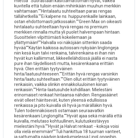
miettiä""Suorastaan käsittämättömän hyvät, vaikea
kuvitella että tulisin enään mihinkään muuhun merkkiin
vaihtamaan.""Hintalaatu suhteeltaan paras rengas
tällähetkellä.""Ei kalpene ns. huippurenkaille lainkaan,
ostan ehdottomasti jatkossakin.""Green Max on oikeasti
hintalaatu-suhteeltaan hyvä rengas ns premium
merkkien rinnalla mutta yli puolet halvempaan hintaan.
Suosittelen vilpittömästi kokeilemaan ja
yllättymään!""Halvalla voi näköjään sittenkin saada
hyvää""Käytän kaikissa autoissani nykyään linglongeja
niin kesä kuin talvi renkaina, talvirenkaina ei ihan niin
hyvät kun kalliimmat, liikkeellelähdössä jäällä ei nasta
pure ihan täydellisesti mutta, kesärenkaana erittäin
hyvä. Olen erittäin tyytyväinen
hinta/laatusuhteeseen.""Erittän hyvä rengas varsinkin
hinta/laatu suhteeltaan.""Olen ollut erittäin tyytyväinen
renkaisiin, vaikka olinkin ennakkoluuloinen kiinan
renkaisiin.""Hinta-laatusuhde kohdillaan. Mielestäni
erinomaiset renkaat hintaansa nähden. Rengasäänet
eivät olleet häiritsevät, kuten yleensä edullisissa
renkaissa ja pito kuivalla oli hyvä ja märälläkin hyvä.
Tulen todennäköisesti ostamaan seuraavatkin
kesärenkaani Linglongilta.""Hyvät ajaa sekä märällä että
kuivalla, melutaso kohtuullinen, kulutuskestävyys
mielestäni hyvä.""Hyvät ja Halvat renkaat --kokoja voisi
olla vielä enemmän!""Tuli hankittua 18 tuuman vanteet,
ja sattumalta päädyin kokeilumielessä LingLongeihin,