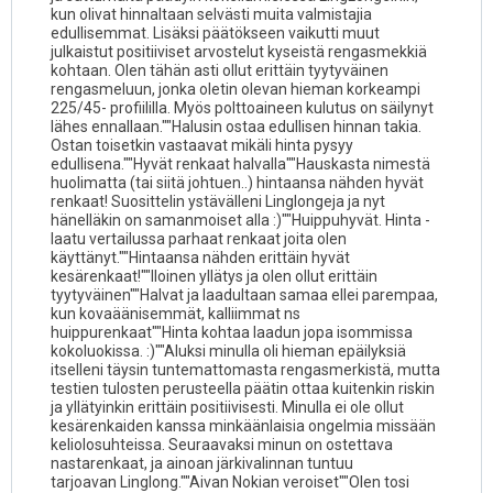
kun olivat hinnaltaan selvästi muita valmistajia
edullisemmat. Lisäksi päätökseen vaikutti muut
julkaistut positiiviset arvostelut kyseistä rengasmekkiä
kohtaan. Olen tähän asti ollut erittäin tyytyväinen
rengasmeluun, jonka oletin olevan hieman korkeampi
225/45- profiililla. Myös polttoaineen kulutus on säilynyt
lähes ennallaan.""Halusin ostaa edullisen hinnan takia.
Ostan toisetkin vastaavat mikäli hinta pysyy
edullisena.""Hyvät renkaat halvalla""Hauskasta nimestä
huolimatta (tai siitä johtuen..) hintaansa nähden hyvät
renkaat! Suosittelin ystävälleni Linglongeja ja nyt
hänelläkin on samanmoiset alla :)""Huippuhyvät. Hinta -
laatu vertailussa parhaat renkaat joita olen
käyttänyt.""Hintaansa nähden erittäin hyvät
kesärenkaat!""Iloinen yllätys ja olen ollut erittäin
tyytyväinen""Halvat ja laadultaan samaa ellei parempaa,
kun kovaäänisemmät, kalliimmat ns
huippurenkaat""Hinta kohtaa laadun jopa isommissa
kokoluokissa. :)""Aluksi minulla oli hieman epäilyksiä
itselleni täysin tuntemattomasta rengasmerkistä, mutta
testien tulosten perusteella päätin ottaa kuitenkin riskin
ja yllätyinkin erittäin positiivisesti. Minulla ei ole ollut
kesärenkaiden kanssa minkäänlaisia ongelmia missään
keliolosuhteissa. Seuraavaksi minun on ostettava
nastarenkaat, ja ainoan järkivalinnan tuntuu
tarjoavan Linglong.""Aivan Nokian veroiset""Olen tosi