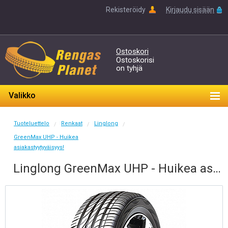
Rekisteröidy
Kirjaudu sisään
Ostoskori
Ostoskorisi
on tyhjä
Valikko
Tuoteluettelo
Renkaat
Linglong
/
/
/
GreenMax UHP - Huikea
asiakastyytyväisyys!
Linglong GreenMax UHP - Huikea asiakastyytyväisyys! 225/50-17 W 98