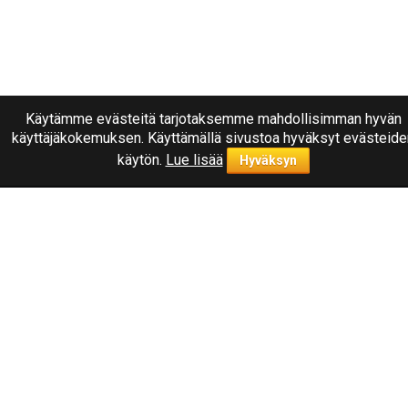
Käytämme evästeitä tarjotaksemme mahdollisimman hyvän
käyttäjäkokemuksen. Käyttämällä sivustoa hyväksyt evästeide
käytön.
Lue lisää
Hyväksyn
Ota yhteyttä
040
1787322
Joensuu, Kuurnankatu 8
Sähköpostiosoite:
info@rengasplanet.fi
Suosituimmat merkit
Nokian
Linglong