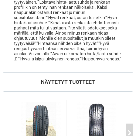
tyytyväinen.""Loistava hinta-laatusuhde ja renkaan
profiilikin on tehty ihan renkaan näköiseksi.. Kaksi
naapuriakin ostanut renkaat jo minun
suosituksestani..""Hyvät renkaat, ostan toisetkin""Hyvä
hinta/laatusuhde.""Kiinalaisista renkaista ehdottomasti
parhaat mitä tullut vastaan. Pito yllätti odotukset sekä
märällä, että kuivalla. Ainoa miinus renkaan hidas
ohjautuvuus. Monille olen suositellut ja muutkin olleet
tyytyväisiä!""Hintaansa nähden oikein hyvät.""Hyvä
rengas hyvään hintaan, ei voi valittaa, toimii hyvin
ainakin Volvon alla.""Aivan uskomaton hinta/laatu suhde
:D""Hyvä ja kilpailukykyinen rengas.""Huippuhyvä rengas."
NÄYTETYT TUOTTEET