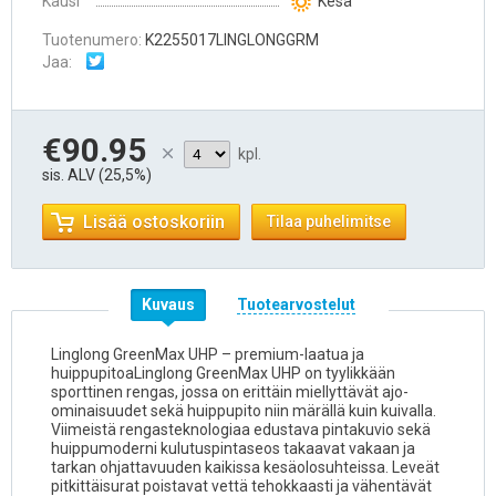
Kausi
Kesä
Tuotenumero:
K2255017LINGLONGGRM
Jaa:
€90.95
kpl.
sis. ALV (25,5%)
Lisää ostoskoriin
Tilaa puhelimitse
Kuvaus
Tuotearvostelut
Linglong GreenMax UHP – premium-laatua ja
huippupitoaLinglong GreenMax UHP on tyylikkään
sporttinen rengas, jossa on erittäin miellyttävät ajo-
ominaisuudet sekä huippupito niin märällä kuin kuivalla.
Viimeistä rengasteknologiaa edustava pintakuvio sekä
huippumoderni kulutuspintaseos takaavat vakaan ja
tarkan ohjattavuuden kaikissa kesäolosuhteissa. Leveät
pitkittäisurat poistavat vettä tehokkaasti ja vähentävät