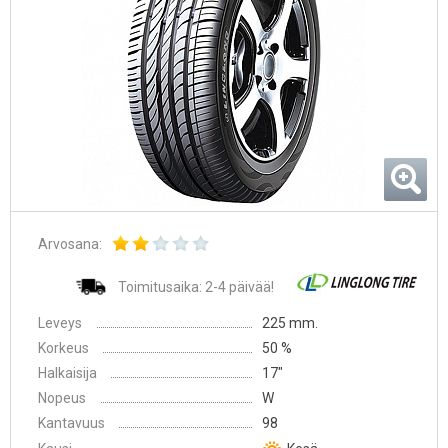
Arvosana:
Toimitusaika: 2-4 päivää!
Leveys
225 mm.
Korkeus
50 %
Halkaisija
17″
Nopeus
W
Kantavuus
98