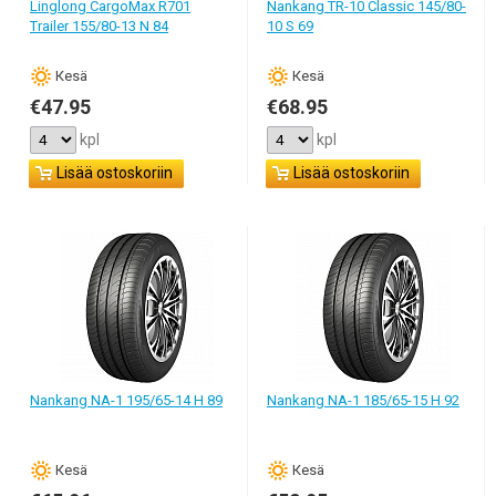
Linglong CargoMax R701
Nankang TR-10 Classic 145/80-
aina maksa paljon.
Trailer 155/80-13 N 84
10 S 69
Кesä
Кesä
€47.95
€68.95
kpl
kpl
Lisää ostoskoriin
Lisää ostoskoriin
Nankang NA-1 195/65-14 H 89
Nankang NA-1 185/65-15 H 92
Кesä
Кesä