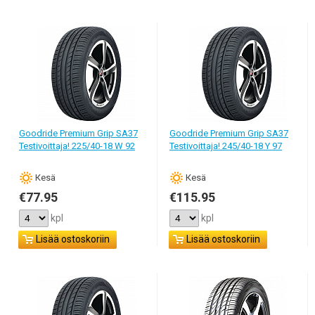
Kesärenkaat ovat talvirenkaita leveimpiä, mikä lisää ajovakautta ja
auton dynaamisia ominaisuuksia. Kiihdytyksen nopeus kasvaa, ja
jarrutusmatka lyhenee. Jos ajat pääasiallisesti kovaa vauhtia ja
käytät usein moottoriteitä, sinun kannattaa valita leveämmät
renkaat. Jos sinulla on vaikka pieni automalli ja ajat useimmiten
kaupungissa, valitse kapeampi renkaan leveys. Kurkista
ehdottomasti auton teknisiin papereihin, joissa valmistaja
suosittelee renkaan kokoluokkia.
Goodride Premium Grip SA37
Goodride Premium Grip SA37
Testivoittaja! 225/40-18 W 92
Testivoittaja! 245/40-18 Y 97
Erilaiset valmistajat tarjoavat tietysti erihintaiset kesärenkaat. Hinta
riippuu valmistusmaasta, kumiseoksesta ja kulutuspinnan lajista.
Alhaisessa ja keskihintaluokassa käytetään yleensä klassista
Кesä
Кesä
symmetristä kulutuspinnan kuviota. Se johtaa hyvin veden pois
€77.95
€115.95
pyörien alta ja soveltuu sekä maaseutuun, että moottoritielle. Sitä
kpl
kpl
voidaan suositella rauhallisen ajotyylin ystäville. Symmetrinen
kulutuspinta on universaali, ja tämä on sen vahva puoli.
Lisää ostoskoriin
Lisää ostoskoriin
Jos asut alueella, jossa sataa paljon vettä, valitse V-muotoinen
suunnattu kulutuspinnan kuvio. Se parantaa auton ajettavuutta ja
siirtää tehokkaasti veden pois pyörän ja tien kosketuspinnasta.
Vaikka sellaiset renkaat tuottavat enemmän melua, maksavat