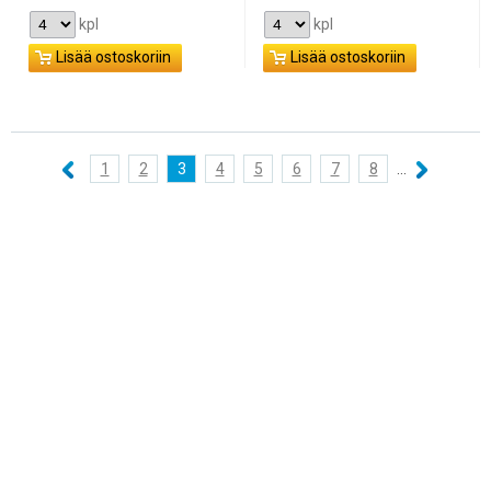
kpl
kpl
Lisää ostoskoriin
Lisää ostoskoriin
1
2
3
4
5
6
7
8
...