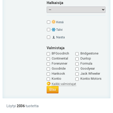
Halkaisija
Кesä
Talvi
Nasta
Valmistaja
BFGoodrich
Bridgestone
Continental
Dunlop
Forerunner
Formula
Goodride
Goodyear
Hankook
Jack Wheeler
Kontio
Kontio Motors
Kaikki valmistajat
Etsi
Löytyi
2036
tuotetta