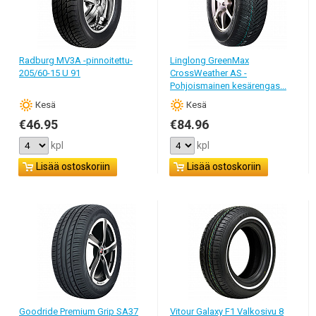
Radburg MV3A -pinnoitettu-
Linglong GreenMax
205/60-15 U 91
CrossWeather AS -
Pohjoismainen kesärengas...
Кesä
Кesä
€46.95
€84.96
kpl
kpl
Lisää ostoskoriin
Lisää ostoskoriin
Goodride Premium Grip SA37
Vitour Galaxy F1 Valkosivu 8