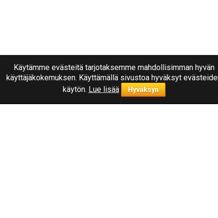
Käytämme evästeitä tarjotaksemme mahdollisimman hyvän
käyttäjäkokemuksen. Käyttämällä sivustoa hyväksyt evästeide
käytön.
Lue lisää
Hyväksyn
Ota yhteyttä
040
1787322
Joensuu, Kuurnankatu 8
Sähköpostiosoite:
info@rengasplanet.fi
Suosituimmat merkit
Nokian