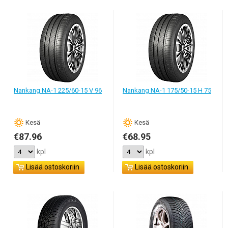
Nankang NA-1 225/60-15 V 96
Nankang NA-1 175/50-15 H 75
Кesä
Кesä
€87.96
€68.95
kpl
kpl
Lisää ostoskoriin
Lisää ostoskoriin