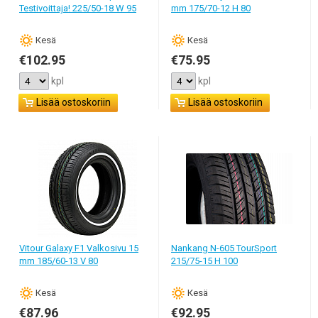
Testivoittaja! 225/50-18 W 95
mm 175/70-12 H 80
Кesä
Кesä
€102.95
€75.95
kpl
kpl
Lisää ostoskoriin
Lisää ostoskoriin
Vitour Galaxy F1 Valkosivu 15
Nankang N-605 TourSport
mm 185/60-13 V 80
215/75-15 H 100
Кesä
Кesä
€87.96
€92.95