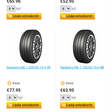
€65.96
€52.95
kpl
kpl
Lisää ostoskoriin
Lisää ostoskoriin
Nankang NA-1 205/65-15 H 99
Nankang NA-1 195/60-15 H 88
Кesä
Кesä
€77.95
€63.95
kpl
kpl
Lisää ostoskoriin
Lisää ostoskoriin