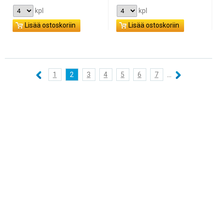
kpl
kpl
Lisää ostoskoriin
Lisää ostoskoriin
1
2
3
4
5
6
7
...