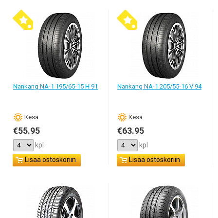
Nankang NA-1 195/65-15 H 91
Nankang NA-1 205/55-16 V 94
Кesä
Кesä
€55.95
€63.95
kpl
kpl
Lisää ostoskoriin
Lisää ostoskoriin