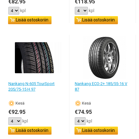
€82.95
€118.95
kpl
kpl
Lisää ostoskoriin
Lisää ostoskoriin
Nankang N-605 TourSport
Nankang ECO-2+ 185/55-16 V
205/75-15 H 97
87
Кesä
Кesä
€92.95
€74.95
kpl
kpl
Lisää ostoskoriin
Lisää ostoskoriin