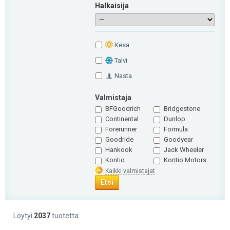
Halkaisija
Кesä
Talvi
Nasta
Valmistaja
BFGoodrich
Bridgestone
Continental
Dunlop
Forerunner
Formula
Goodride
Goodyear
Hankook
Jack Wheeler
Kontio
Kontio Motors
Kaikki valmistajat
Etsi
Löytyi
2037
tuotetta