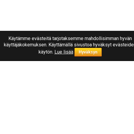
Käytämme evästeitä tarjotaksemme mahdollisimman hyvän
käyttäjäkokemuksen. Käyttämällä sivustoa hyväksyt evästeide
käytön.
Lue lisää
Hyväksyn
Ota yhteyttä
040
1787322
Joensuu, Kuurnankatu 8
Sähköpostiosoite:
info@rengasplanet.fi
Suosituimmat merkit
Nokian
Linglong