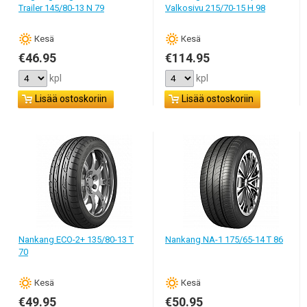
Trailer 145/80-13 N 79
Valkosivu 215/70-15 H 98
Кesä
Кesä
€46.95
€114.95
kpl
kpl
Lisää ostoskoriin
Lisää ostoskoriin
Nankang ECO-2+ 135/80-13 T
Nankang NA-1 175/65-14 T 86
70
Кesä
Кesä
€49.95
€50.95