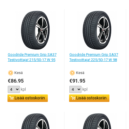
Kesärenkaat ovat talvirenkaita leveimpiä, mikä lisää ajovakautta ja
auton dynaamisia ominaisuuksia. Kiihdytyksen nopeus kasvaa, ja
jarrutusmatka lyhenee. Jos ajat pääasiallisesti kovaa vauhtia ja
käytät usein moottoriteitä, sinun kannattaa valita leveämmät
renkaat. Jos sinulla on vaikka pieni automalli ja ajat useimmiten
kaupungissa, valitse kapeampi renkaan leveys. Kurkista
ehdottomasti auton teknisiin papereihin, joissa valmistaja
suosittelee renkaan kokoluokkia.
Goodride Premium Grip SA37
Goodride Premium Grip SA37
Testivoittaja! 215/50-17 W 95
Testivoittaja! 225/50-17 W 98
Erilaiset valmistajat tarjoavat tietysti erihintaiset kesärenkaat. Hinta
riippuu valmistusmaasta, kumiseoksesta ja kulutuspinnan lajista.
Alhaisessa ja keskihintaluokassa käytetään yleensä klassista
Кesä
Кesä
symmetristä kulutuspinnan kuviota. Se johtaa hyvin veden pois
€86.95
€91.95
pyörien alta ja soveltuu sekä maaseutuun, että moottoritielle. Sitä
kpl
kpl
voidaan suositella rauhallisen ajotyylin ystäville. Symmetrinen
kulutuspinta on universaali, ja tämä on sen vahva puoli.
Lisää ostoskoriin
Lisää ostoskoriin
Jos asut alueella, jossa sataa paljon vettä, valitse V-muotoinen
suunnattu kulutuspinnan kuvio. Se parantaa auton ajettavuutta ja
siirtää tehokkaasti veden pois pyörän ja tien kosketuspinnasta.
Vaikka sellaiset renkaat tuottavat enemmän melua, maksavat