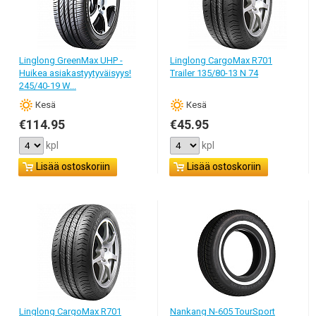
Linglong GreenMax UHP -
Linglong CargoMax R701
Huikea asiakastyytyväisyys!
Trailer 135/80-13 N 74
245/40-19 W...
Кesä
Кesä
€114.95
€45.95
kpl
kpl
Lisää ostoskoriin
Lisää ostoskoriin
Linglong CargoMax R701
Nankang N-605 TourSport