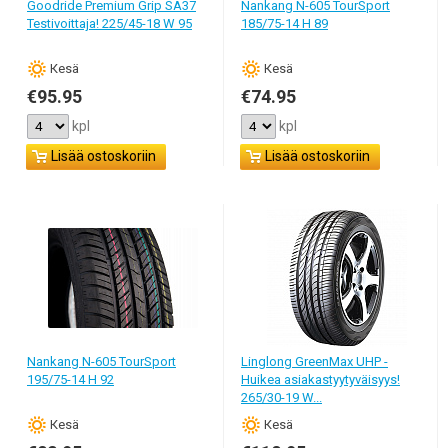
Goodride Premium Grip SA37
Nankang N-605 TourSport
aina maksa paljon.
Testivoittaja! 225/45-18 W 95
185/75-14 H 89
Кesä
Кesä
€95.95
€74.95
kpl
kpl
Lisää ostoskoriin
Lisää ostoskoriin
Nankang N-605 TourSport
Linglong GreenMax UHP -
195/75-14 H 92
Huikea asiakastyytyväisyys!
265/30-19 W...
Кesä
Кesä