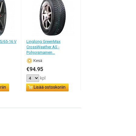
5/65-16 V
Linglong GreenMax
CrossWeather AS -
Pohjoismainen...
Кesä
€94.95
kpl
riin
Lisää ostoskoriin