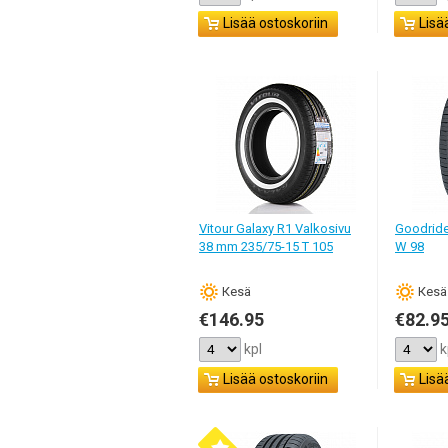
Lisää ostoskoriin
Lisä
Vitour Galaxy R1 Valkosivu
Goodride
38 mm 235/75-15 T 105
W 98
Кesä
Кesä
€146.95
€82.9
kpl
k
Lisää ostoskoriin
Lisä