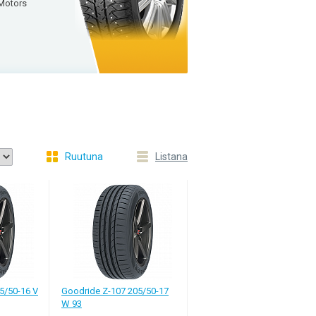
Motors
valinnan, kun avoimia kysymyksiä on
Ruutuna
Listana
nkaita? Tärkein asia autonrenkaiden
nitä huomio kolmeen kriteeriin: renkaan
un rengasvalmistajan uusi mallia on aina
sta, ne antavat erinomaisen mahdollisuuden
ä
5/50-16 V
Goodride Z-107 205/50-17
W 93