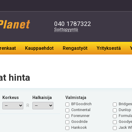
040
1787322
Soittopyyntö
renkaat
Kauppaehdot
Rengastyöt
Yrityksestä
t hinta
Korkeus
Halkaisija
Valmistaja
BFGoodrich
Bridges
R
Continental
Dunlop
Forerunner
Formul
Goodride
Goodye
Hankook
Jack W