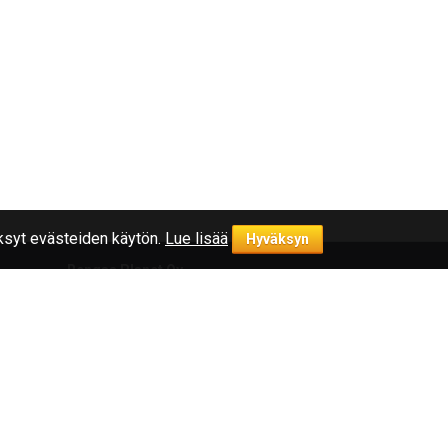
syt evästeiden käytön.
Lue lisää
Hyväksyn
Rengas Planet Oy
symykset
Yrityksestä
Yhteystiedot
Rekisteriseloste