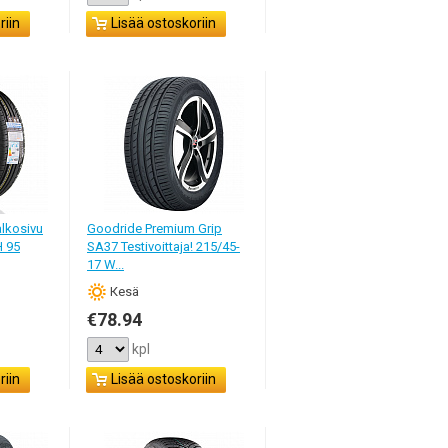
riin
Lisää ostoskoriin
alkosivu
Goodride Premium Grip
H 95
SA37 Testivoittaja! 215/45-
17 W...
Кesä
€78.94
kpl
riin
Lisää ostoskoriin