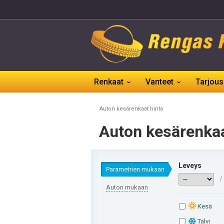
Renkaat
Vanteet
Tarjous
Auton kesärenkaat hinta
Auton kesärenkaa
Leveys
Parametrien mukaan
/
Auton mukaan
Кesä
Talvi