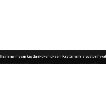
isimman hyvän käyttäjäkokemuksen. Käyttämällä sivustoa hyväk
osituimmat merkit
Luettelo
Asiakkaalle
kian
Renkaat
Usein kysytyt ky
nglong
Vanteet
Rengas tukku
nkang
iangle
a