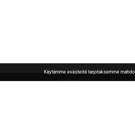
Käytämme evästeitä tarjotaksemme mahdoll
Ota yhteyttä
Su
040
1787322
No
Li
Joensuu, Kuurnankatu 8
Na
Sähköpostiosoite:
Tr
info@rengasplanet.fi
© Rengas Planet: renkaat ja vanteet, verkkokaupp