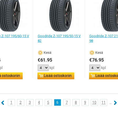
 Z-107 195/60-15 V
Goodride Z-107 195/50-15 V
Goodride Z-107 21
82
98
Кesä
Кesä
4
€61.95
€76.95
pl
kpl
kpl
ä ostoskoriin
Lisää ostoskoriin
Lisää ostosko
1
2
3
4
5
6
7
8
9
10
11
...