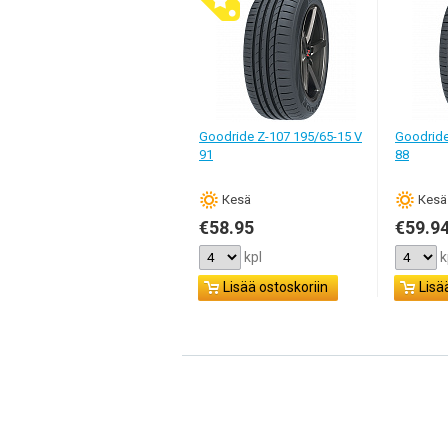
Goodride Z-107 195/65-15 V
Goodride
91
88
Кesä
Кesä
€58.95
€59.9
kpl
k
Lisää ostoskoriin
Lisä