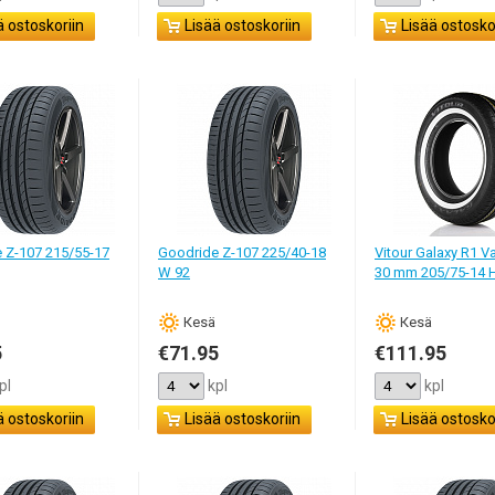
ä ostoskoriin
Lisää ostoskoriin
Lisää ostosko
 Z-107 215/55-17
Goodride Z-107 225/40-18
Vitour Galaxy R1 V
W 92
30 mm 205/75-14 
Кesä
Кesä
5
€71.95
€111.95
pl
kpl
kpl
ä ostoskoriin
Lisää ostoskoriin
Lisää ostosko