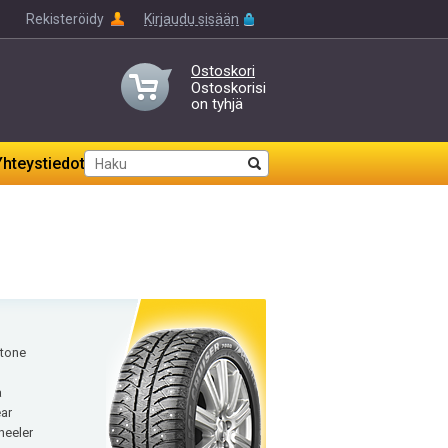
Rekisteröidy
Kirjaudu sisään
Ostoskori
Ostoskorisi
on tyhjä
Yhteystiedot
tone
a
ar
heeler