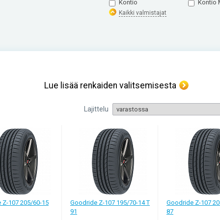
Kontio
Kontio 
Kaikki valmistajat
Lue lisää renkaiden valitsemisesta
man kokemuksensa perusteella. Mutta miten aloitteleva autoilija tekee 
Lajittelu
htävä nopeasti? Mihin kannattaa kiinnittää huomiota, kun ostat kesäre
t ja opi tekemään ostos, jota et tule katumaan. Valintaa tehdessäsi kiin
alittava sinulle sopivat kesärenkaat. Hinta vaihtelee hyvin paljon. Tunnet
t, jos renkaan merkki ei ole sinulle tärkeä. Muista myös kausialennuksi
öytyy yleensä kakista kaupoista talvella tai kesäkauden loppuessa.
riteerit
jotka liittyvät renkaiden kokoluokkaan ja rakennetyyppiin, ja seuraa niit
auton käytön olosuhteista
 Z-107 205/60-15
Goodride Z-107 195/70-14 T
Goodride Z-107 20
avat renkaiden elinikään
91
87