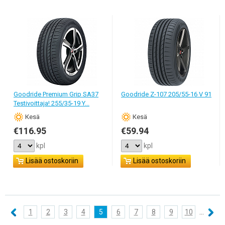
Goodride Premium Grip SA37
Goodride Z-107 205/55-16 V 91
Testivoittaja! 255/35-19 Y...
Кesä
Кesä
€116.95
€59.94
kpl
kpl
Lisää ostoskoriin
Lisää ostoskoriin
1
2
3
4
5
6
7
8
9
10
...