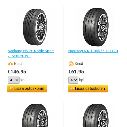
Nankang NS-20 Noble Sport
Nankang NA-1 165/55-13 H 70
235/35-20 W...
Кesä
Кesä
€146.95
€61.95
kpl
kpl
Lisää ostoskoriin
Lisää ostoskoriin