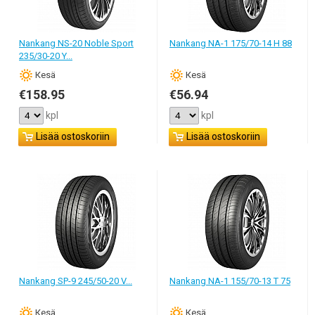
enemmän ja niiden elinikä on lyhyempi, on syytä valita nimenomaan
ne, jos joudut usein ajamaan sateisella kelillä. Autosi saa paremman
ajovakauden, ja ajosta tulee mukavampi ja turvallisempi.
Nankang NS-20 Noble Sport
Nankang NA-1 175/70-14 H 88
235/30-20 Y...
Lisäeduista joudut tietenkin maksamaan enemmän, kun valitset
auton kesärenkaat. Hinta kasvaa, kun esimerkiksi kulutuspinta on
Кesä
Кesä
varustettu huipputeknologian kuvioilla. Kuvioista luotettavin on ehkä
€158.95
€56.94
epäsymmetrinen pintakuvio. Voit laittaa takakonttiin vain yhden
sellaisen vararenkaan, koska se korvaa minkä vaan muun renkaan.
kpl
kpl
Tavallista kovemmat ulkoiset sivunappulat parantavat ajovakautta
Lisää ostoskoriin
Lisää ostoskoriin
käännöksissä, silloin kun sisäiset leveät urat siirtävät veden pois
paremmin. Sellainen kulutuspinta sopii myös jokaiseen tientyyppiin.
Muista että turvallisuus on sen arvoinen.
Nykyään löydät netistä helposti vastaukset melkein kaikkiin
kysymyksiin. Netistä saat tietää, mistä voi ostaa edullisimmin
kesärenkaat. Tarjous on yleensä sesonkikohtainen, eli esimerkiksi
aina kannattaa lähteä rengasostoksille kesäkauden loppuessa, jos
tuntuu että tarvitset ensi kesäksi uudet kesärenkaat. Hinta
ilahduttaa varmasti. On myös syytä käydä läpi palautteita, vertailla
Nankang SP-9 245/50-20 V...
Nankang NA-1 155/70-13 T 75
hintapolitiikkaa eri kaupoissa ja tutustua huolellisesti renkaiden
valikoimaan, enne kuin menet varsinaisesti ostamaan auton
kesärenkaat. Hinta on toki tärkeä kriteeri, mutta järkevä ostos ei
Кesä
Кesä