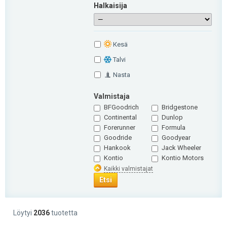
Halkaisija
Кesä
Talvi
Nasta
Valmistaja
BFGoodrich
Bridgestone
Continental
Dunlop
Forerunner
Formula
Goodride
Goodyear
Hankook
Jack Wheeler
Kontio
Kontio Motors
Kaikki valmistajat
Etsi
Löytyi
2036
tuotetta