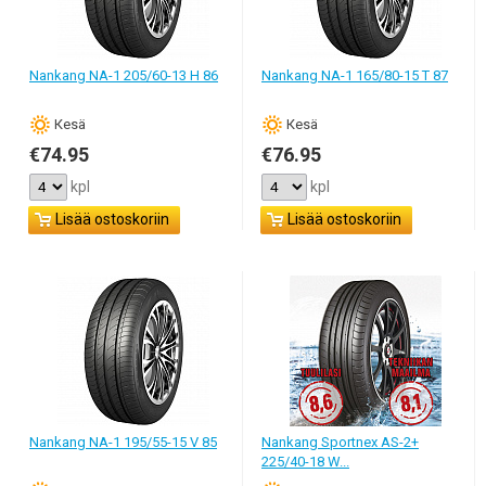
Nankang NA-1 205/60-13 H 86
Nankang NA-1 165/80-15 T 87
Кesä
Кesä
€74.95
€76.95
kpl
kpl
Lisää ostoskoriin
Lisää ostoskoriin
Nankang NA-1 195/55-15 V 85
Nankang Sportnex AS-2+
225/40-18 W...