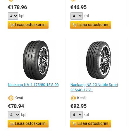
aina maksa paljon.
€178.96
€46.95
kpl
kpl
Lisää ostoskoriin
Lisää ostoskoriin
Nankang NA-1 175/80-15 S 90
Nankang NS-20 Noble Sport
235/40-17 V...
Кesä
Кesä
€78.94
€92.95
kpl
kpl
Lisää ostoskoriin
Lisää ostoskoriin