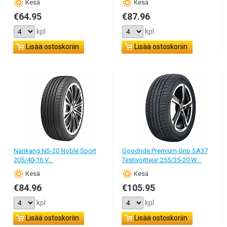
Кesä
Кesä
€64.95
€87.96
kpl
kpl
Lisää ostoskoriin
Lisää ostoskoriin
Nankang NS-20 Noble Sport
Goodride Premium Grip SA37
205/40-16 V...
Testivoittaja! 255/35-20 W...
Кesä
Кesä
€84.96
€105.95
kpl
kpl
Lisää ostoskoriin
Lisää ostoskoriin