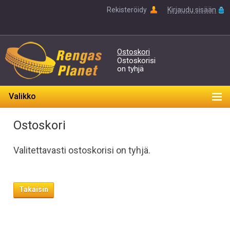
Rekisteröidy
Kirjaudu sisään
Ostoskori
Ostoskorisi
on tyhjä
Valikko
Ostoskori
Valitettavasti ostoskorisi on tyhjä.
Takaisin