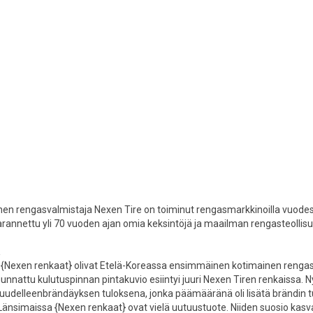
nen rengasvalmistaja Nexen Tire on toiminut rengasmarkkinoilla vuodest
parannettu yli 70 vuoden ajan omia keksintöjä ja maailman rengasteoll
a
{Nexen renkaat} olivat Etelä-Koreassa ensimmäinen kotimainen renga
nnattu kulutuspinnan pintakuvio esiintyi juuri Nexen Tiren renkaissa. 
udelleenbrändäyksen tuloksena, jonka päämääränä oli lisätä brändin tu
 Länsimaissa {Nexen renkaat} ovat vielä uutuustuote. Niiden suosio kasv