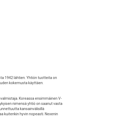
a 1942 lähtien. Yhtiön tuotteita on
isuuden kokemusta käyttäen.
svalmistaja. Koreassa ensimmäinen V-
Nykyisen nimensä yhtiö on saanut vasta
nnettuutta kansainvälisillä
aa kuitenkin hyvin nopeasti. Nexenin