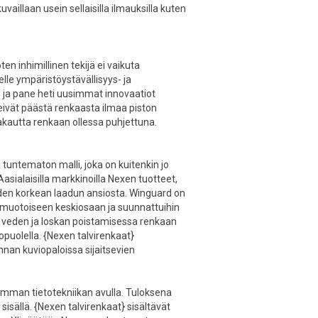
aillaan usein sellaisilla ilmauksilla kuten
 inhimillinen tekijä ei vaikuta
lle ympäristöystävällisyys- ja
n ja pane heti uusimmat innovaatiot
 eivät päästä renkaasta ilmaa piston
ovakautta renkaan ollessa puhjettuna.
 tuntematon malli, joka on kuitenkin jo
asialaisilla markkinoilla Nexen tuotteet,
iiden korkean laadun ansiosta. Winguard on
enmuotoiseen keskiosaan ja suunnattuihin
ti veden ja loskan poistamisessa renkaan
puolella. {Nexen talvirenkaat}
nan kuviopaloissa sijaitsevien
simman tietotekniikan avulla. Tuloksena
sällä. {Nexen talvirenkaat} sisältävät