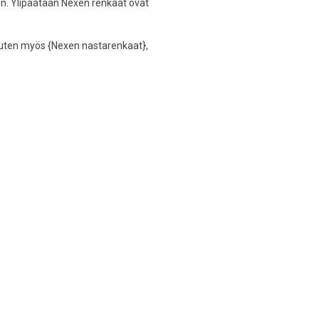
en. Ylipäätään Nexen renkaat ovat
muuten myös {Nexen nastarenkaat},