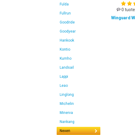
Fulda
0 tuote
Fullrun
Winguard W
Goodride
Goodyear
Hankook
Kontio
Kumho
Landsail
Lappi
Leao
Linglong
Michelin
Minerva
Nankang
Nexen