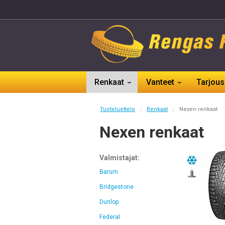
Renkaat
Vanteet
Tarjous
Tuoteluettelo
Renkaat
Nexen renkaat
/
/
Nexen renkaat
Valmistajat:
Barum
Bridgestone
Dunlop
Federal