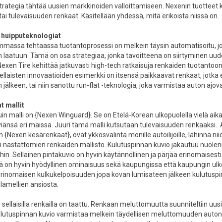
trategia tähtää uusien markkinoiden valloittamiseen. Nexenin tuotteet kuv
ai tulevaisuuden renkaat. Käsitellään yhdessä, mitä erikoista niissä on.
 huipputeknologiat
massa tehtaassa tuotantoprosessi on melkein täysin automatisoitu, joten
 laatuun. Tämä on osa strategiaa, jonka tavoitteena on siirtyminen uude
 Nexen Tire kehittää jatkuvasti high-tech ratkaisuja renkaiden tuotantoo
ellaisten innovaatioiden esimerkki on itsensä paikkaavat renkaat, jotka
n jälkeen, tai niin sanottu run-flat -teknologia, joka varmistaa auton aj
 mallit
uin malli on {Nexen Winguard}. Se on Etelä-Korean ulkopuolella vielä aika
viänsä eri maissa. Juuri tämä malli kutsutaan tulevaisuuden renkaaksi. A
 {Nexen kesärenkaat}, ovat ykkösvalinta monille autoilijoille, lähinnä n
ti nastattomien renkaiden mallisto. Kulutuspinnan kuvio jakautuu nuol
hin. Sellainen pintakuvio on hyvin käytännöllinen ja pärjää erinomaises
ä on hyvin hyödyllinen ominaisuus sekä kaupungissa että kaupungin ulko
rinomaisen kulkukelpoisuuden jopa kovan lumisateen jälkeen kulutuspin
lamellien ansiosta.
ellaisilla renkailla on taattu. Renkaan meluttomuutta suunniteltiin uu
lutuspinnan kuvio varmistaa melkein täydellisen meluttomuuden auton si