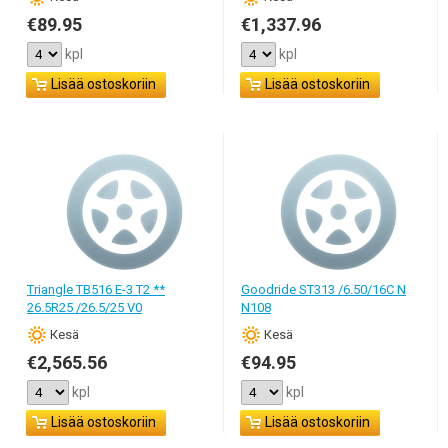
€89.95
€1,337.96
kpl
kpl
Lisää ostoskoriin
Lisää ostoskoriin
Triangle TB516 E-3 T2 **
Goodride ST313 /6.50/16C N
26.5R25 /26.5/25 V0
N108
Кesä
Кesä
€2,565.56
€94.95
kpl
kpl
Lisää ostoskoriin
Lisää ostoskoriin