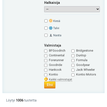
Halkaisija
Кesä
Talvi
Nasta
Valmistaja
BFGoodrich
Bridgestone
Continental
Dunlop
Forerunner
Formula
Goodride
Goodyear
Hankook
Jack Wheeler
Kontio
Kontio Motors
Kaikki valmistajat
Etsi
Löytyi
1006
tuotetta