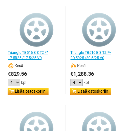
Triangle TB516 E-3 T2 **
Triangle TB516 E-3 T2 **
17.5R25 /17.5/25 V0
20.5R25 /20.5/25 V0
Кesä
Кesä
€829.56
€1,288.36
kpl
kpl
Lisää ostoskoriin
Lisää ostoskoriin