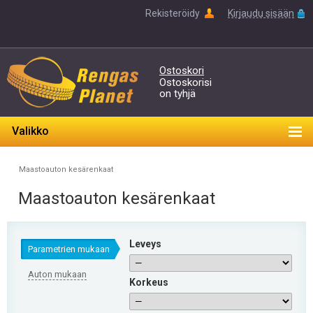
Rekisteröidy
Kirjaudu sisään
Ostoskori
Ostoskorisi
on tyhjä
Valikko
Maastoauton kesärenkaat
Maastoauton kesärenkaat
Leveys
Parametrien mukaan
Auton mukaan
Korkeus