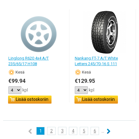
Linglong R620 4x4 A/T
Nankang FT-7 A/T White
235/65/17 H108
Letters 245/70-16 S 111
Кesä
Кesä
€99.94
€129.95
kpl
kpl
Lisää ostoskoriin
Lisää ostoskoriin
1
2
3
4
5
6
...