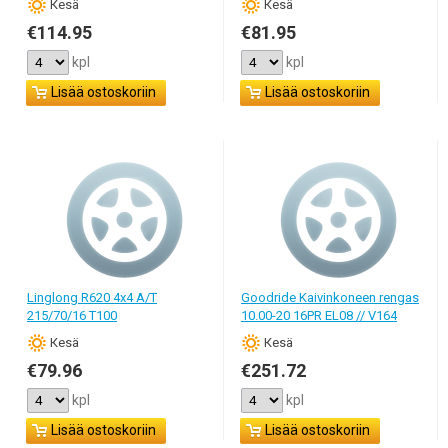
Кesä
Кesä
€114.95
€81.95
kpl
kpl
Lisää ostoskoriin
Lisää ostoskoriin
Linglong R620 4x4 A/T
Goodride Kaivinkoneen rengas
215/70/16 T100
10.00-20 16PR EL08 // V164
Кesä
Кesä
€79.96
€251.72
kpl
kpl
Lisää ostoskoriin
Lisää ostoskoriin