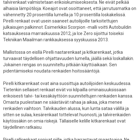
talvirenkaat valmistetaan erikoiskumiseoksesta. Ne eivät pelkää
alhaisia lämpötiloja. Koeajot ovat osoittaneet, että jarrutusmatka on
vähennetty 20 prosentilla lumella ja 10 prosentilla loskakelissä.
Pirelli renkaat ovat usein saaneet autoilijoille tarkoitettujen
julkaisujen palkinnot. Esimerkiksi Scorpion -malli voitti Autobuildin
katsauksessa marraskuussa 2012, ja Ice Zero sijoittui toiseksi
Tekniikan Maailman rankkauksessa syyskuussa 2013.
Mallistossa on eisllä Pirelli nastarenkaat ja kitkarenkaat, jotka
turvaavat täydellisen ohjattavuuden lumella, jäällä sekä loskallakin.
Jokainen rengas on suunniteltu pitkään käyttöaikaan. Sen
pidentämiseksi noudata renkaiden hoitosääntöjä.
Pirelli kitkarenkaat ovat aina suosittuja autoilijoiden keskuudessa.
Tietenkin sellaiset renkaat eivät voi kilpailla ominaisuuksissaan
erikoisesti talvi- tai kesäkäyttöön suunniteltujen renkaiden kanssa.
Omasta puolestaan ne säästävät rahaa ja aikaa, joka menee
renkaiden vaihtoon. Talvikauden alussa, kun lunta sataa välillä ja
sitten se sulaa, kesärenkaat tottelevat huonosti, ja talvirenkaiden
käytössäkin on omia riskejä. Tällaiselle kelille kitkarenkaat ovat
täydellinen ratkaisu.
Pirelli rallirenkaat sopivat niille, jotka harrastavat maastoajoa. Ne