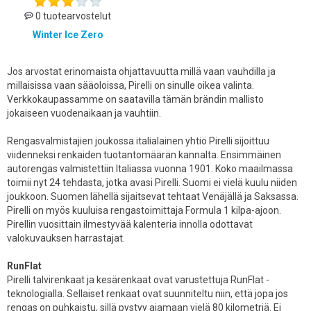
0 tuotearvostelut
Winter Ice Zero
Jos arvostat erinomaista ohjattavuutta millä vaan vauhdilla ja
millaisissa vaan sääoloissa, Pirelli on sinulle oikea valinta.
Verkkokaupassamme on saatavilla tämän brändin mallisto
jokaiseen vuodenaikaan ja vauhtiin.
Rengasvalmistajien joukossa italialainen yhtiö Pirelli sijoittuu
viidenneksi renkaiden tuotantomäärän kannalta. Ensimmäinen
autorengas valmistettiin Italiassa vuonna 1901. Koko maailmassa
toimii nyt 24 tehdasta, jotka avasi Pirelli. Suomi ei vielä kuulu niiden
joukkoon. Suomen lähellä sijaitsevat tehtaat Venäjällä ja Saksassa.
Pirelli on myös kuuluisa rengastoimittaja Formula 1 kilpa-ajoon.
Pirellin vuosittain ilmestyvää kalenteria innolla odottavat
valokuvauksen harrastajat.
RunFlat
Pirelli talvirenkaat ja kesärenkaat ovat varustettuja RunFlat -
teknologialla. Sellaiset renkaat ovat suunniteltu niin, että jopa jos
rengas on puhkaistu, sillä pystyy ajamaan vielä 80 kilometriä. Ei