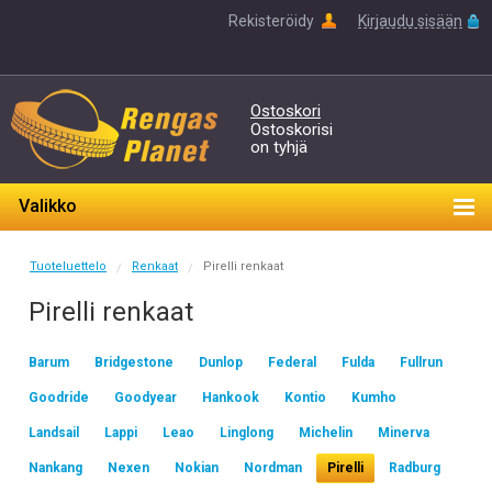
Rekisteröidy
Kirjaudu sisään
Ostoskori
Ostoskorisi
on tyhjä
Valikko
Tuoteluettelo
Renkaat
Pirelli renkaat
/
/
Pirelli renkaat
Barum
Bridgestone
Dunlop
Federal
Fulda
Fullrun
Goodride
Goodyear
Hankook
Kontio
Kumho
Landsail
Lappi
Leao
Linglong
Michelin
Minerva
Nankang
Nexen
Nokian
Nordman
Pirelli
Radburg