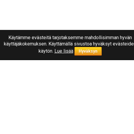
Käytämme evästeitä tarjotaksemme mahdollisimman hyvän
käyttäjäkokemuksen. Käyttämällä sivustoa hyväksyt evästeide
käytön.
Lue lisää
Hyväksyn
Ota yhteyttä
040
1787322
Joensuu, Kuurnankatu 8
Sähköpostiosoite:
info@rengasplanet.fi
Suosituimmat merkit
Nokian
Linglong