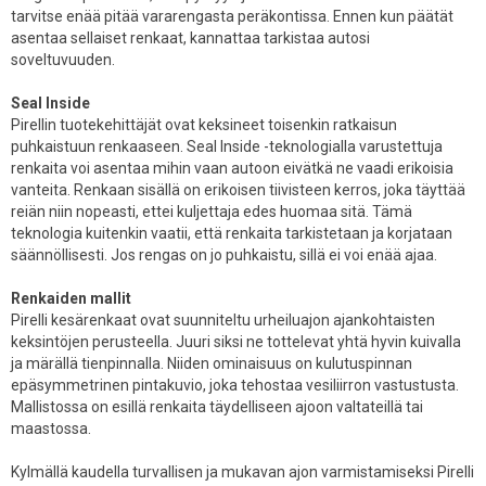
tarvitse enää pitää vararengasta peräkontissa. Ennen kun päätät
asentaa sellaiset renkaat, kannattaa tarkistaa autosi
soveltuvuuden.
Seal Inside
Pirellin tuotekehittäjät ovat keksineet toisenkin ratkaisun
puhkaistuun renkaaseen. Seal Inside -teknologialla varustettuja
renkaita voi asentaa mihin vaan autoon eivätkä ne vaadi erikoisia
vanteita. Renkaan sisällä on erikoisen tiivisteen kerros, joka täyttää
reiän niin nopeasti, ettei kuljettaja edes huomaa sitä. Tämä
teknologia kuitenkin vaatii, että renkaita tarkistetaan ja korjataan
säännöllisesti. Jos rengas on jo puhkaistu, sillä ei voi enää ajaa.
Renkaiden mallit
Pirelli kesärenkaat ovat suunniteltu urheiluajon ajankohtaisten
keksintöjen perusteella. Juuri siksi ne tottelevat yhtä hyvin kuivalla
ja märällä tienpinnalla. Niiden ominaisuus on kulutuspinnan
epäsymmetrinen pintakuvio, joka tehostaa vesiliirron vastustusta.
Mallistossa on esillä renkaita täydelliseen ajoon valtateillä tai
maastossa.
Kylmällä kaudella turvallisen ja mukavan ajon varmistamiseksi Pirelli