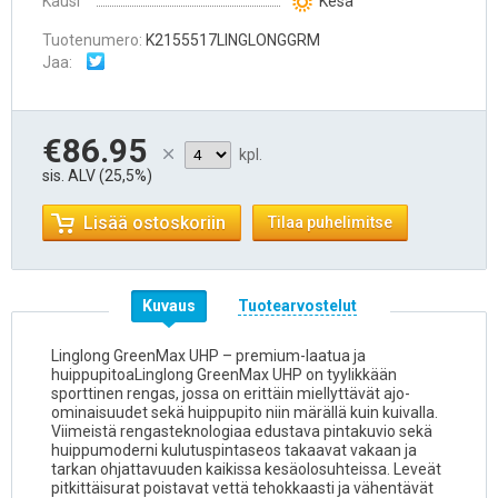
Kausi
Kesä
Tuotenumero:
K2155517LINGLONGGRM
Jaa:
€86.95
kpl.
sis. ALV (25,5%)
Lisää ostoskoriin
Tilaa puhelimitse
Kuvaus
Tuotearvostelut
Linglong GreenMax UHP – premium-laatua ja
huippupitoaLinglong GreenMax UHP on tyylikkään
sporttinen rengas, jossa on erittäin miellyttävät ajo-
ominaisuudet sekä huippupito niin märällä kuin kuivalla.
Viimeistä rengasteknologiaa edustava pintakuvio sekä
huippumoderni kulutuspintaseos takaavat vakaan ja
tarkan ohjattavuuden kaikissa kesäolosuhteissa. Leveät
pitkittäisurat poistavat vettä tehokkaasti ja vähentävät