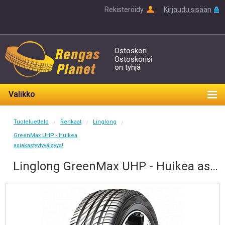
Rekisteröidy
Kirjaudu sisään
Ostoskori
Ostoskorisi
on tyhjä
Valikko
Tuoteluettelo
Renkaat
Linglong
/
/
/
GreenMax UHP - Huikea
asiakastyytyväisyys!
Linglong GreenMax UHP - Huikea asiakastyytyväisyys! 215/55-17 V 94