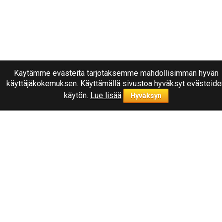
Käytämme evästeitä tarjotaksemme mahdollisimman hyvän
käyttäjäkokemuksen. Käyttämällä sivustoa hyväksyt evästeide
käytön.
Lue lisää
Hyväksyn
Ota yhteyttä
040
1787322
Joensuu, Kuurnankatu 8
Sähköpostiosoite:
info@rengasplanet.fi
Suosituimmat merkit
Nokian