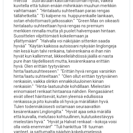
miettiä" "Suorastaan käsittämättömän hyvät, vaikea
kuvitella että tulisin enään mihinkään muuhun merkkiin
vaihtamaan." "Hintalaatu suhteeltaan paras rengas
tällähetkellä." "Ei kalpene ns. huippurenkaille lainkaan,
ostan ehdottomasti jatkossakin." "Green Max on oikeasti
hintalaatu-suhteeltaan hyvä rengas ns premium
merkkien rinnalla mutta yli puolet halvempaan hintaan.
Suosittelen vilpittömästi kokeilemaan ja
yllättymään!" "Halvalla voi näköjään sittenkin saada
hyvää" "Käytän kaikissa autoissani nykyään linglongeja
niin kesä kuin talvi renkaina, talvirenkaina ei ihan niin
hyvät kun kalliimmat, liikkeellelähdössä jäällä ei nasta
pure ihan täydellisesti mutta, kesärenkaana erittäin
hyvä. Olen erittäin tyytyväinen
hinta/laatusuhteeseen." "Erittän hyvä rengas varsinkin
hinta/laatu suhteeltaan." "Olen ollut erittäin tyytyväinen
renkaisiin, vaikka olinkin ennakkoluuloinen kiinan
renkaisiin." "Hinta-laatusuhde kohdillaan. Mielestäni
erinomaiset renkaat hintaansa nähden. Rengasäänet
eivät olleet häiritsevät, kuten yleensä edullisissa
renkaissa ja pito kuivalla oli hyvä ja märälläkin hyvä.
Tulen todennäköisesti ostamaan seuraavatkin
kesärenkaani Linglongilta." "Hyvät ajaa sekä märällä
että kuivalla, melutaso kohtuullinen, kulutuskestävyys
mielestäni hyvä." "Hyvät ja Halvat renkaat --kokoja voisi
olla vielä enemmän!" "Tuli hankittua 18 tuuman
vanteet, ja sattumalta päädyin kokeilumielessä