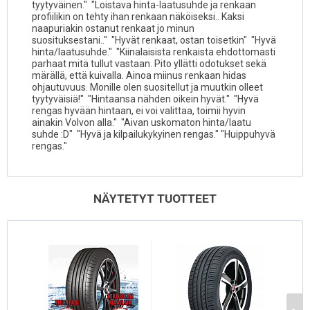
tyytyväinen." "Loistava hinta-laatusuhde ja renkaan
profiilikin on tehty ihan renkaan näköiseksi.. Kaksi
naapuriakin ostanut renkaat jo minun
suosituksestani.." "Hyvät renkaat, ostan toisetkin" "Hyvä
hinta/laatusuhde." "Kiinalaisista renkaista ehdottomasti
parhaat mitä tullut vastaan. Pito yllätti odotukset sekä
märällä, että kuivalla. Ainoa miinus renkaan hidas
ohjautuvuus. Monille olen suositellut ja muutkin olleet
tyytyväisiä!" "Hintaansa nähden oikein hyvät." "Hyvä
rengas hyvään hintaan, ei voi valittaa, toimii hyvin
ainakin Volvon alla." "Aivan uskomaton hinta/laatu
suhde :D" "Hyvä ja kilpailukykyinen rengas." "Huippuhyvä
rengas."
NÄYTETYT TUOTTEET