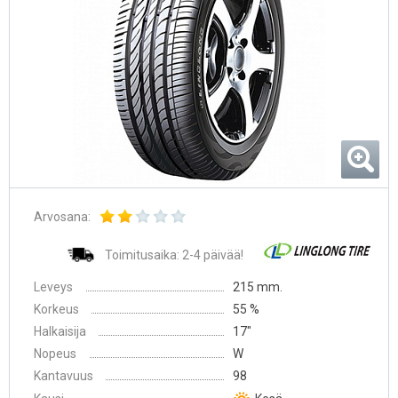
Arvosana:
Toimitusaika: 2-4 päivää!
Leveys
215 mm.
Korkeus
55 %
Halkaisija
17″
Nopeus
W
Kantavuus
98