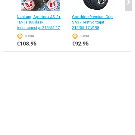
Nankang Sportnex AS-2+
Goodride Premium Grip
Ling
TM- ja Tuulilasi-
SA37 Testivoittaja!
C3 2
testimenestys 215/55-17
215/55-17 W 98
W 98
Кesä
Кesä
€9
€108.95
€92.95