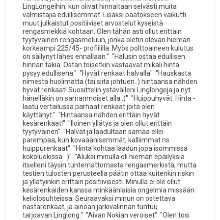
LingLongeihin, kun olivat hinnaltaan selvästi muita
valmistajia edullisemmat. Lisäksi päätökseen vaikutti
muut julkaistut positiiviset arvostelut kyseistä
rengasmekkiä kohtaan. Olen tähän asti ollut erittäin
tyytyväinen rengasmeluun, jonka oletin olevan hieman
korkeampi 225/45- profiililla. Myös polttoaineen kulutus
on säilynyt lähes ennallaan." "Halusin ostaa edullisen
hinnan takia. Ostan toisetkin vastaavat mikäli hinta
pysyy edullisena." "Hyvät renkaat halvalla" "Hauskasta
nimestä huolimatta (tai siitä johtuen..) hintaansa nähden
hyvät renkaat! Suosittelin ystävälleni Linglongeja ja nyt
hänelläkin on samanmoiset alla :)" "Huippuhyvät. Hinta -
laatu vertailussa parhaat renkaat joita olen
käyttänyt." "Hintaansa nähden erittäin hyvät
kesärenkaat!" "Iloinen yllätys ja olen ollut erittäin
tyytyväinen" "Halvat ja laadultaan samaa ellei
parempaa, kun kovaäänisemmät, kalliimmat ns
huippurenkaat" "Hinta kohtaa laadun jopa isommissa
kokoluokissa. :)" "Aluksi minulla oli hieman epäilyksiä
itselleni täysin tuntemattomasta rengasmerkistä, mutta
testien tulosten perusteella päätin ottaa kuitenkin riskin
ja yllätyinkin erittäin positiivisesti. Minulla ei ole ollut
kesärenkaiden kanssa minkäänlaisia ongelmia missään
keliolosuhteissa. Seuraavaksi minun on ostettava
nastarenkaat, ja ainoan järkivalinnan tuntuu
tarjoavan Linglong." "Aivan Nokian veroiset" "Olen tosi