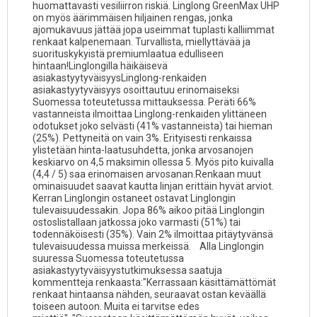
huomattavasti vesiliirron riskiä. Linglong GreenMax UHP
on myös äärimmäisen hiljainen rengas, jonka
ajomukavuus jättää jopa useimmat tuplasti kalliimmat
renkaat kalpenemaan. Turvallista, miellyttävää ja
suorituskykyistä premiumlaatua edulliseen
hintaan!Linglongilla häikäisevä
asiakastyytyväisyysLinglong-renkaiden
asiakastyytyväisyys osoittautuu erinomaiseksi
Suomessa toteutetussa mittauksessa. Peräti 66%
vastanneista ilmoittaa Linglong-renkaiden ylittäneen
odotukset joko selvästi (41% vastanneista) tai hieman
(25%). Pettyneitä on vain 3%. Erityisesti renkaissa
ylistetään hinta-laatusuhdetta, jonka arvosanojen
keskiarvo on 4,5 maksimin ollessa 5. Myös pito kuivalla
(4,4 / 5) saa erinomaisen arvosanan.Renkaan muut
ominaisuudet saavat kautta linjan erittäin hyvät arviot.
Kerran Linglongin ostaneet ostavat Linglongin
tulevaisuudessakin. Jopa 86% aikoo pitää Linglongin
ostoslistallaan jatkossa joko varmasti (51%) tai
todennäköisesti (35%). Vain 2% ilmoittaa pitäytyvänsä
tulevaisuudessa muissa merkeissä. Alla Linglongin
suuressa Suomessa toteutetussa
asiakastyytyväisyystutkimuksessa saatuja
kommentteja renkaasta:"Kerrassaan käsittämättömät
renkaat hintaansa nähden, seuraavat ostan keväällä
toiseen autoon. Muita ei tarvitse edes