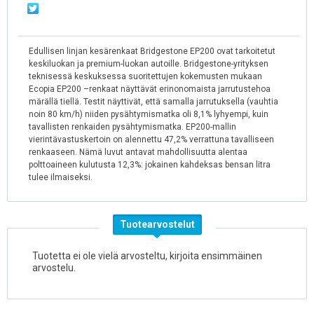
Edullisen linjan kesärenkaat Bridgestone EP200 ovat tarkoitetut
keskiluokan ja premium-luokan autoille. Bridgestone-yrityksen
teknisessä keskuksessa suoritettujen kokemusten mukaan
Ecopia EP200 –renkaat näyttävät erinonomaista jarrutustehoa
märällä tiellä. Testit näyttivät, että samalla jarrutuksella (vauhtia
noin 80 km/h) niiden pysähtymismatka oli 8,1% lyhyempi, kuin
tavallisten renkaiden pysähtymismatka. EP200-mallin
vierintävastuskertoin on alennettu 47,2% verrattuna tavalliseen
renkaaseen. Nämä luvut antavat mahdollisuutta alentaa
polttoaineen kulutusta 12,3%: jokainen kahdeksas bensan litra
tulee ilmaiseksi.
Tuotearvostelut
Tuotetta ei ole vielä arvosteltu, kirjoita ensimmäinen
arvostelu.