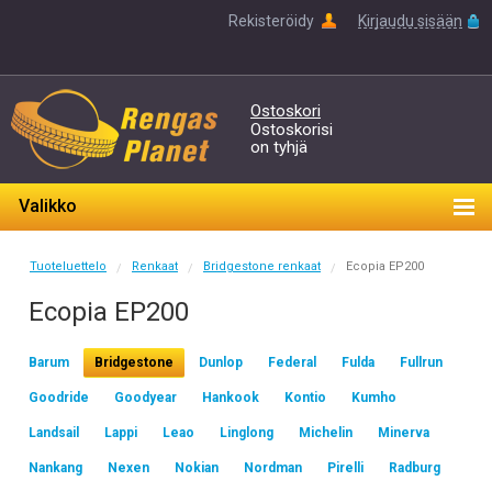
Rekisteröidy
Kirjaudu sisään
Ostoskori
Ostoskorisi
on tyhjä
Valikko
Tuoteluettelo
Renkaat
Bridgestone renkaat
Ecopia EP200
/
/
/
Ecopia EP200
Barum
Bridgestone
Dunlop
Federal
Fulda
Fullrun
Goodride
Goodyear
Hankook
Kontio
Kumho
Landsail
Lappi
Leao
Linglong
Michelin
Minerva
Nankang
Nexen
Nokian
Nordman
Pirelli
Radburg