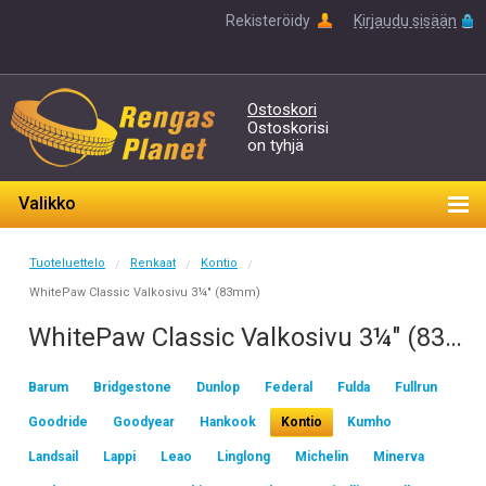
Rekisteröidy
Kirjaudu sisään
Ostoskori
Ostoskorisi
on tyhjä
Valikko
Tuoteluettelo
Renkaat
Kontio
/
/
/
WhitePaw Classic Valkosivu 3¼" (83mm)
WhitePaw Classic Valkosivu 3¼" (83mm)
Barum
Bridgestone
Dunlop
Federal
Fulda
Fullrun
Goodride
Goodyear
Hankook
Kontio
Kumho
Landsail
Lappi
Leao
Linglong
Michelin
Minerva