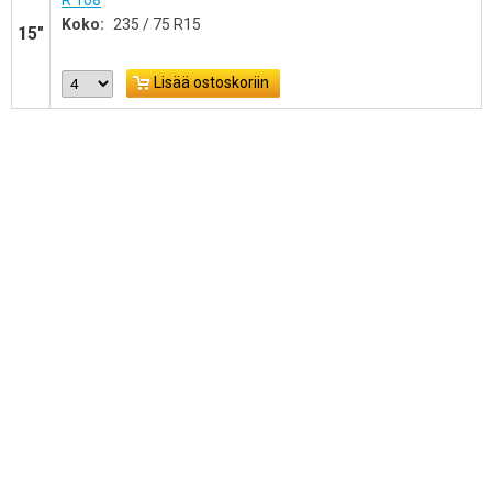
R 108
Koko:
235 / 75 R15
15"
Lisää ostoskoriin