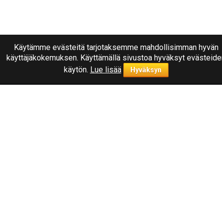
Käytämme evästeitä tarjotaksemme mahdollisimman hyvän
käyttäjäkokemuksen. Käyttämällä sivustoa hyväksyt evästeide
käytön.
Lue lisää
Hyväksyn
Ota yhteyttä
040
1787322
Joensuu, Kuurnankatu 8
Sähköpostiosoite:
info@rengasplanet.fi
Suosituimmat merkit
Nokian
Linglong
Nankang