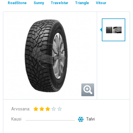
RoadStone
Sunny
Travelstar
Triangle
Vitour
Arvosana:
Kausi
Talvi