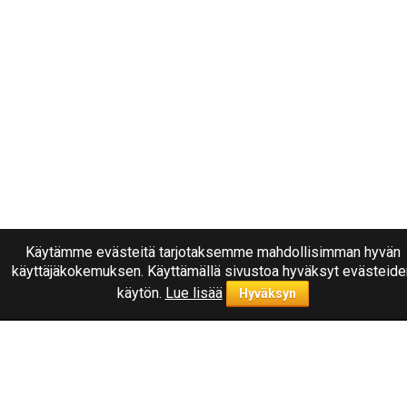
Käytämme evästeitä tarjotaksemme mahdollisimman hyvän
käyttäjäkokemuksen. Käyttämällä sivustoa hyväksyt evästeide
käytön.
Lue lisää
Hyväksyn
Ota yhteyttä
040
1787322
Joensuu, Kuurnankatu 8