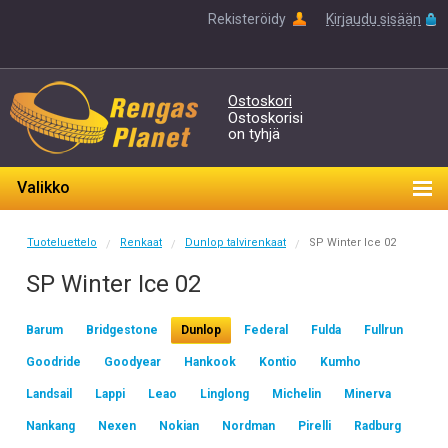
Rekisteröidy
Kirjaudu sisään
Ostoskori
Ostoskorisi
on tyhjä
Valikko
Tuoteluettelo
Renkaat
Dunlop talvirenkaat
SP Winter Ice 02
/
/
/
SP Winter Ice 02
Barum
Bridgestone
Dunlop
Federal
Fulda
Fullrun
Goodride
Goodyear
Hankook
Kontio
Kumho
Landsail
Lappi
Leao
Linglong
Michelin
Minerva
Nankang
Nexen
Nokian
Nordman
Pirelli
Radburg